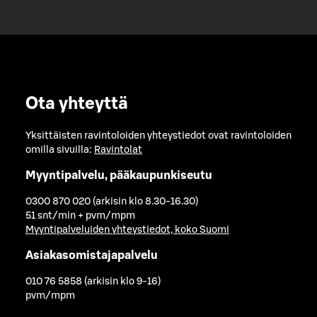
Ota yhteyttä
Yksittäisten ravintoloiden yhteystiedot ovat ravintoloiden
omilla sivuilla:
Ravintolat
Myyntipalvelu, pääkaupunkiseutu
0300 870 020 (arkisin klo 8.30-16.30)
51 snt/min + pvm/mpm
Myyntipalveluiden yhteystiedot, koko Suomi
Asiakasomistajapalvelu
010 76 5858 (arkisin klo 9-16)
pvm/mpm