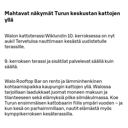
Mahtavat näkymät Turun keskustan kattojen
yllä
Walon kattoterassi Wiklundin 10. kerroksessa on nyt
auki! Tervetuloa nauttimaan kesästä uudistetulle
terassille.
9. kerroksen terassi ja sisätilat palvelevat säällä kuin
säällä.
Walo Rooftop Bar on rento ja lämminhenkinen
kohtaamispaikka kaupungin kattojen yllä. Walossa
tarjoillaan laadukkaat juomat moneen makuun ja
tilanteeseen sekä elämyksiä pilke silmäkulmassa. Koe
Turun ensimmäisen kattobaarin fiilis ympäri vuoden – ja
kun kesä on parhaimmillaan, nautit elämästä myös
kymppikerroksen kesäterassilla.