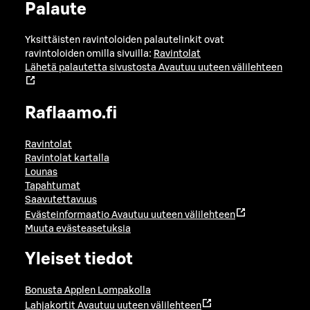
Palaute
Yksittäisten ravintoloiden palautelinkit ovat
ravintoloiden omilla sivuilla:
Ravintolat
Lähetä palautetta sivustosta
Avautuu uuteen välilehteen
Raflaamo.fi
Ravintolat
Ravintolat kartalla
Lounas
Tapahtumat
Saavutettavuus
Evästeinformaatio
Avautuu uuteen välilehteen
Muuta evästeasetuksia
Yleiset tiedot
Bonusta Applen Lompakolla
Lahjakortit
Avautuu uuteen välilehteen