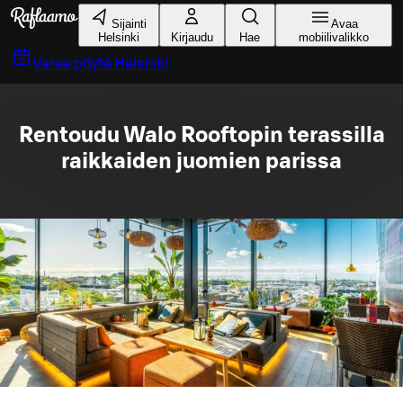
Siirry pääsisältöön
Sijainti
Avaa
Helsinki
Kirjaudu
Hae
mobiilivalikko
Varaa pöytä
Helsinki
Rentoudu Walo Rooftopin terassilla
raikkaiden juomien parissa