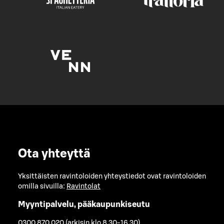
Ota yhteyttä
Yksittäisten ravintoloiden yhteystiedot ovat ravintoloiden
omilla sivuilla:
Ravintolat
Myyntipalvelu, pääkaupunkiseutu
0300 870 020 (arkisin klo 8.30-16.30)