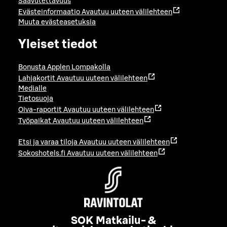
Saavutettavuus
Evästeinformaatio
Avautuu uuteen välilehteen
Muuta evästeasetuksia
Yleiset tiedot
Bonusta Applen Lompakolla
Lahjakortit
Avautuu uuteen välilehteen
Medialle
Tietosuoja
Oiva-raportit
Avautuu uuteen välilehteen
Työpaikat
Avautuu uuteen välilehteen
Etsi ja varaa tiloja
Avautuu uuteen välilehteen
Sokoshotels.fi
Avautuu uuteen välilehteen
SOK Matkailu- &