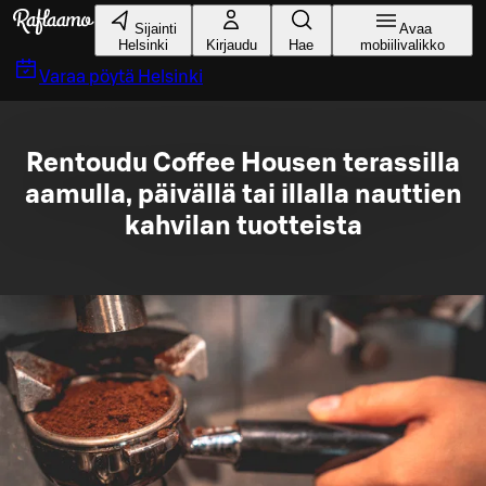
Siirry pääsisältöön
Sijainti
Avaa
Helsinki
Kirjaudu
Hae
mobiilivalikko
Varaa pöytä
Helsinki
Rentoudu Coffee Housen terassilla
aamulla, päivällä tai illalla nauttien
kahvilan tuotteista