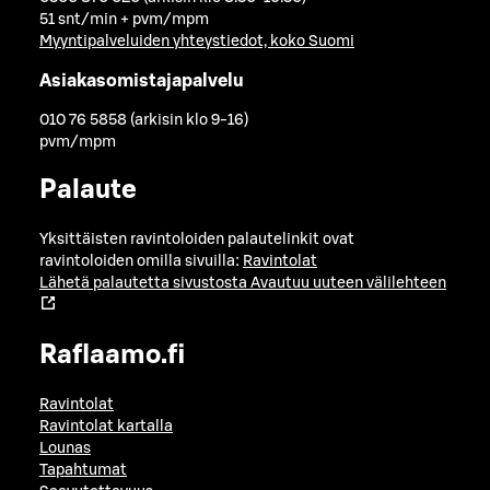
51 snt/min + pvm/mpm
Myyntipalveluiden yhteystiedot, koko Suomi
Asiakasomistajapalvelu
010 76 5858 (arkisin klo 9-16)
pvm/mpm
Palaute
Yksittäisten ravintoloiden palautelinkit ovat
ravintoloiden omilla sivuilla:
Ravintolat
Lähetä palautetta sivustosta
Avautuu uuteen välilehteen
Raflaamo.fi
Ravintolat
Ravintolat kartalla
Lounas
Tapahtumat