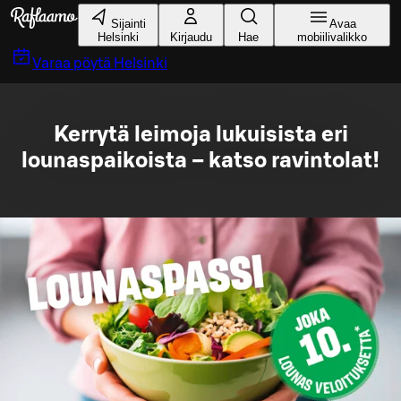
Siirry pääsisältöön
Sijainti
Avaa
Helsinki
Kirjaudu
Hae
mobiilivalikko
Varaa pöytä
Helsinki
Kerrytä leimoja lukuisista eri
lounaspaikoista – katso ravintolat!