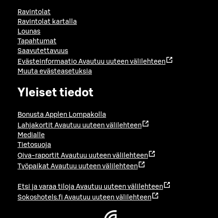
Ravintolat
Ravintolat kartalla
Lounas
Tapahtumat
Saavutettavuus
Evästeinformaatio
Avautuu uuteen välilehteen
Muuta evästeasetuksia
Yleiset tiedot
Bonusta Applen Lompakolla
Lahjakortit
Avautuu uuteen välilehteen
Medialle
Tietosuoja
Oiva-raportit
Avautuu uuteen välilehteen
Työpaikat
Avautuu uuteen välilehteen
Etsi ja varaa tiloja
Avautuu uuteen välilehteen
Sokoshotels.fi
Avautuu uuteen välilehteen