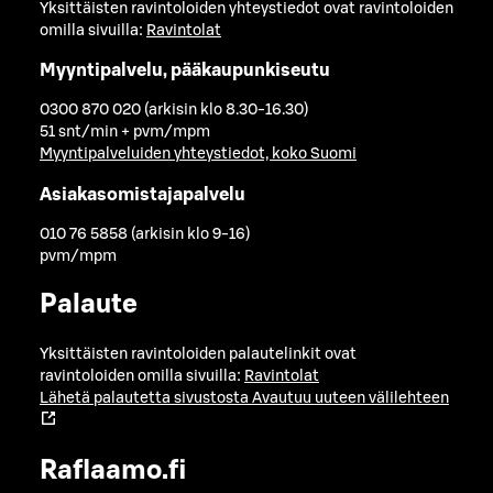
Yksittäisten ravintoloiden yhteystiedot ovat ravintoloiden
omilla sivuilla:
Ravintolat
Myyntipalvelu, pääkaupunkiseutu
0300 870 020 (arkisin klo 8.30-16.30)
51 snt/min + pvm/mpm
Myyntipalveluiden yhteystiedot, koko Suomi
Asiakasomistajapalvelu
010 76 5858 (arkisin klo 9-16)
pvm/mpm
Palaute
Yksittäisten ravintoloiden palautelinkit ovat
ravintoloiden omilla sivuilla:
Ravintolat
Lähetä palautetta sivustosta
Avautuu uuteen välilehteen
Raflaamo.fi