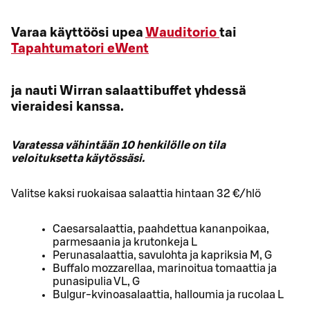
Varaa käyttöösi upea
Wauditorio
tai
Tapahtumatori eWent
ja nauti Wirran salaattibuffet yhdessä
vieraidesi kanssa.
Varatessa vähintään 10 henkilölle on tila
veloituksetta käytössäsi.
Valitse kaksi ruokaisaa salaattia hintaan 32 €/hlö
Caesarsalaattia, paahdettua kananpoikaa,
parmesaania ja krutonkeja L
Perunasalaattia, savulohta ja kapriksia M, G
Buffalo mozzarellaa, marinoitua tomaattia ja
punasipulia VL, G
Bulgur-kvinoasalaattia, halloumia ja rucolaa L