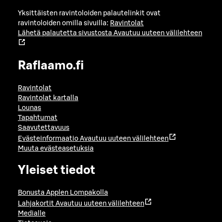
Yksittäisten ravintoloiden palautelinkit ovat
ravintoloiden omilla sivuilla:
Ravintolat
Lähetä palautetta sivustosta
Avautuu uuteen välilehteen
Raflaamo.fi
Ravintolat
Ravintolat kartalla
Lounas
Tapahtumat
Saavutettavuus
Evästeinformaatio
Avautuu uuteen välilehteen
Muuta evästeasetuksia
Yleiset tiedot
Bonusta Applen Lompakolla
Lahjakortit
Avautuu uuteen välilehteen
Medialle