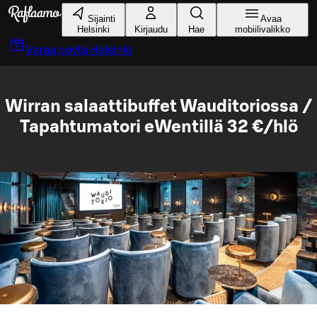
Siirry pääsisältöön
Sijainti
Avaa
Helsinki
Kirjaudu
Hae
mobiilivalikko
Varaa pöytä
Helsinki
Wirran salaattibuffet Wauditoriossa /
Tapahtumatori eWentillä 32 €/hlö