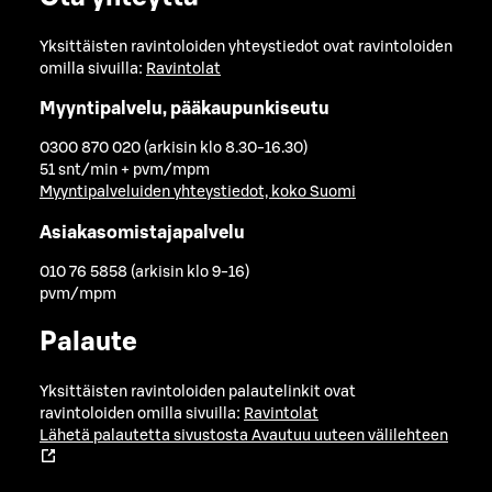
Yksittäisten ravintoloiden yhteystiedot ovat ravintoloiden
omilla sivuilla:
Ravintolat
Myyntipalvelu, pääkaupunkiseutu
0300 870 020 (arkisin klo 8.30-16.30)
51 snt/min + pvm/mpm
Myyntipalveluiden yhteystiedot, koko Suomi
Asiakasomistajapalvelu
010 76 5858 (arkisin klo 9-16)
pvm/mpm
Palaute
Yksittäisten ravintoloiden palautelinkit ovat
ravintoloiden omilla sivuilla:
Ravintolat
Lähetä palautetta sivustosta
Avautuu uuteen välilehteen