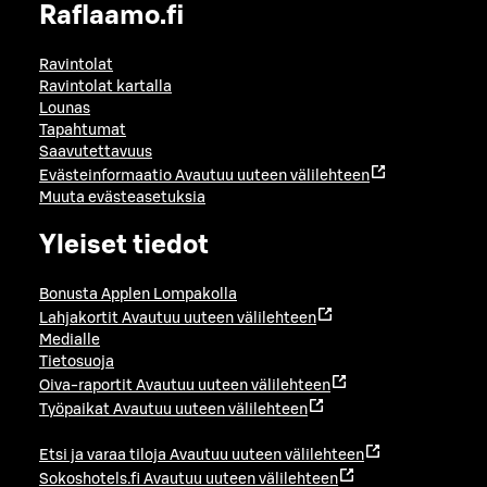
Raflaamo.fi
Ravintolat
Ravintolat kartalla
Lounas
Tapahtumat
Saavutettavuus
Evästeinformaatio
Avautuu uuteen välilehteen
Muuta evästeasetuksia
Yleiset tiedot
Bonusta Applen Lompakolla
Lahjakortit
Avautuu uuteen välilehteen
Medialle
Tietosuoja
Oiva-raportit
Avautuu uuteen välilehteen
Työpaikat
Avautuu uuteen välilehteen
Etsi ja varaa tiloja
Avautuu uuteen välilehteen
Sokoshotels.fi
Avautuu uuteen välilehteen