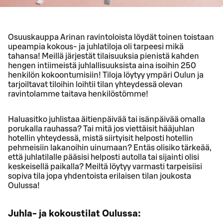
Osuuskauppa Arinan ravintoloista löydät toinen toistaan
upeampia kokous- ja juhlatiloja oli tarpeesi mikä
tahansa! Meillä järjestät tilaisuuksia pienistä kahden
hengen intiimeistä juhlallisuuksista aina isoihin 250
henkilön kokoontumisiin! Tiloja löytyy ympäri Oulun ja
tarjoiltavat tiloihin loihtii tilan yhteydessä olevan
ravintolamme taitava henkilöstömme!
Haluasitko juhlistaa äitienpäivää tai isänpäivää omalla
porukalla rauhassa? Tai mitä jos viettäisit hääjuhlan
hotellin yhteydessä, mistä siirtyisit helposti hotellin
pehmeisiin lakanoihin uinumaan? Entäs olisiko tärkeää,
että juhlatilalle pääsisi helposti autolla tai sijainti olisi
keskeisellä paikalla? Meiltä löytyy varmasti tarpeisiisi
sopiva tila jopa yhdentoista erilaisen tilan joukosta
Oulussa!
Juhla- ja kokoustilat Oulussa: