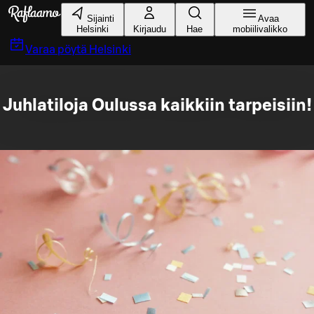
Siirry pääsisältöön
Sijainti
Avaa
Helsinki
Kirjaudu
Hae
mobiilivalikko
Varaa pöytä
Helsinki
Juhlatiloja Oulussa kaikkiin tarpeisiin!