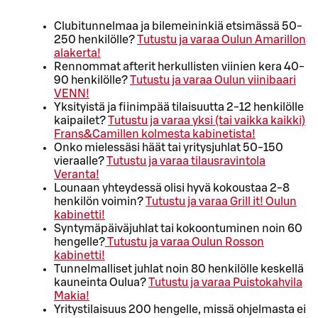
Clubitunnelmaa ja bilemeininkiä etsimässä 50-
250 henkilölle?
Tutustu ja varaa Oulun Amarillon
alakerta!
Rennommat afterit herkullisten viinien kera 40-
90 henkilölle?
Tutustu ja varaa Oulun viinibaari
VENN!
Yksityistä ja fiinimpää tilaisuutta 2-12 henkilölle
kaipailet?
Tutustu ja varaa yksi (tai vaikka kaikki)
Frans&Camillen kolmesta kabinetista!
Onko mielessäsi häät tai yritysjuhlat 50-150
vieraalle?
Tutustu ja varaa tilausravintola
Veranta!
Lounaan yhteydessä olisi hyvä kokoustaa 2-8
henkilön voimin?
Tutustu ja varaa Grill it! Oulun
kabinetti!
Syntymäpäiväjuhlat tai kokoontuminen noin 60
hengelle?
Tutustu ja varaa Oulun Rosson
kabinetti!
Tunnelmalliset juhlat noin 80 henkilölle keskellä
kauneinta Oulua?
Tutustu ja varaa Puistokahvila
Makia!
Yritystilaisuus 200 hengelle, missä ohjelmasta ei