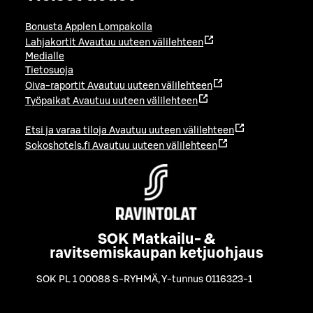
Bonusta Applen Lompakolla
Lahjakortit
Avautuu uuteen välilehteen
Medialle
Tietosuoja
Oiva-raportit
Avautuu uuteen välilehteen
Työpaikat
Avautuu uuteen välilehteen
Etsi ja varaa tiloja
Avautuu uuteen välilehteen
Sokoshotels.fi
Avautuu uuteen välilehteen
SOK Matkailu- &
ravitsemiskaupan ketjuohjaus
SOK PL 1 00088 S-RYHMÄ
,
Y-tunnus 0116323-1