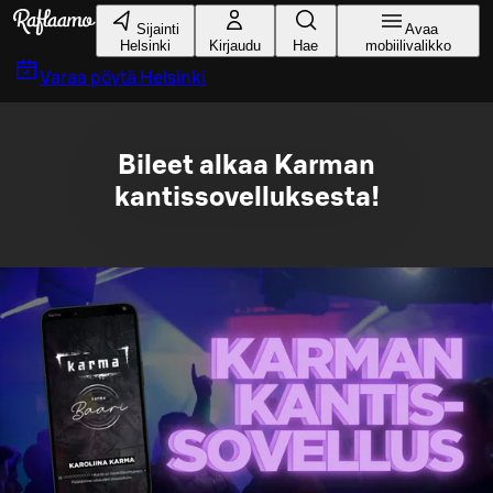
Siirry pääsisältöön
Sijainti
Avaa
Helsinki
Kirjaudu
Hae
mobiilivalikko
Varaa pöytä
Helsinki
Bileet alkaa Karman
kantissovelluksesta!