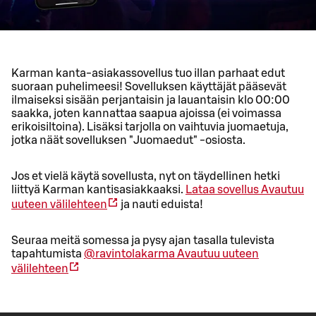
Karman kanta-asiakassovellus tuo illan parhaat edut
suoraan puhelimeesi! Sovelluksen käyttäjät pääsevät
ilmaiseksi sisään perjantaisin ja lauantaisin klo 00:00
saakka, joten kannattaa saapua ajoissa (ei voimassa
erikoisiltoina). Lisäksi tarjolla on vaihtuvia juomaetuja,
jotka näät sovelluksen "Juomaedut" -osiosta.
Jos et vielä käytä sovellusta, nyt on täydellinen hetki
liittyä Karman kantisasiakkaaksi.
Lataa sovellus
Avautuu
uuteen välilehteen
ja nauti eduista!
Seuraa meitä somessa ja pysy ajan tasalla tulevista
tapahtumista
@ravintolakarma
Avautuu uuteen
välilehteen