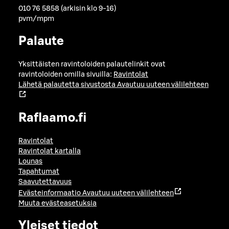
010 76 5858 (arkisin klo 9-16)
pvm/mpm
Palaute
Yksittäisten ravintoloiden palautelinkit ovat
ravintoloiden omilla sivuilla:
Ravintolat
Lähetä palautetta sivustosta
Avautuu uuteen välilehteen
Raflaamo.fi
Ravintolat
Ravintolat kartalla
Lounas
Tapahtumat
Saavutettavuus
Evästeinformaatio
Avautuu uuteen välilehteen
Muuta evästeasetuksia
Yleiset tiedot