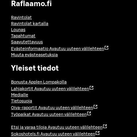
Raflaamo.fi
Ravintolat
Ravintolat kartalla
Lounas
Tapahtumat
Saavutettavuus
Evästeinformaatio
Avautuu uuteen välilehteen
Muuta evästeasetuksia
Yleiset tiedot
Bonusta Applen Lompakolla
Lahjakortit
Avautuu uuteen välilehteen
Medialle
Tietosuoja
Oiva-raportit
Avautuu uuteen välilehteen
Työpaikat
Avautuu uuteen välilehteen
Etsi ja varaa tiloja
Avautuu uuteen välilehteen
Sokoshotels.fi
Avautuu uuteen välilehteen