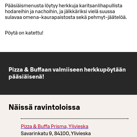
Pääsiäismenusta löytyy herkkuja karitsanlihapullista
hodareihin ja nachoihin, ja jälkkäriksi vielä suussa
sulavaa omena-kaurapaistosta sekä pehmyt-jäätelöä.
Pöytä on katettu!
Pizza & Buffaan valmiiseen herkkupöytään
pääsiäisenä!
Näissä ravintoloissa
Pizza & Buffa Prisma, Ylivieska
Savarinkatu 9, 84100, Ylivieska