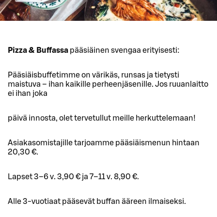
Pizza & Buffassa
pääsiäinen svengaa erityisesti:
Pääsiäisbuffetimme on värikäs, runsas ja tietysti
maistuva – ihan kaikille perheenjäsenille. Jos ruuanlaitto
ei ihan joka
päivä innosta, olet tervetullut meille herkuttelemaan!
Asiakasomistajille tarjoamme pääsiäismenun hintaan
20,30 €.
Lapset 3–6 v. 3,90 € ja 7–11 v. 8,90 €.
Alle 3-vuotiaat pääsevät buffan ääreen ilmaiseksi.