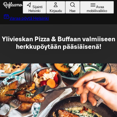
Siirry pääsisältöön
Sijainti
Avaa
Helsinki
Kirjaudu
Hae
mobiilivalikko
Varaa pöytä
Helsinki
Ylivieskan Pizza & Buffaan valmiiseen
herkkupöytään pääsiäisenä!