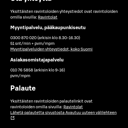
Yksittäisten ravintoloiden yhteystiedot ovat ravintoloiden
omilla sivuilla:
Ravintolat
Myyntipalvelu, pääkaupunkiseutu
0300 870 020 (arkisin klo 8.30-16.30)
51 snt/min + pvm/mpm
Myyntipalveluiden yhteystiedot, koko Suomi
Asiakasomistajapalvelu
010 76 5858 (arkisin klo 9-16)
pvm/mpm
Palaute
Yksittäisten ravintoloiden palautelinkit ovat
ravintoloiden omilla sivuilla:
Ravintolat
Lähetä palautetta sivustosta
Avautuu uuteen välilehteen