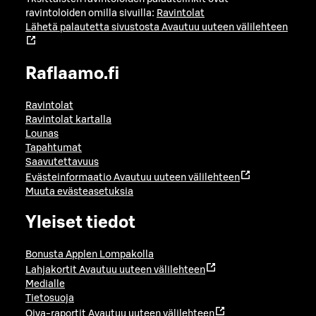
ravintoloiden omilla sivuilla:
Ravintolat
Lähetä palautetta sivustosta
Avautuu uuteen välilehteen
Raflaamo.fi
Ravintolat
Ravintolat kartalla
Lounas
Tapahtumat
Saavutettavuus
Evästeinformaatio
Avautuu uuteen välilehteen
Muuta evästeasetuksia
Yleiset tiedot
Bonusta Applen Lompakolla
Lahjakortit
Avautuu uuteen välilehteen
Medialle
Tietosuoja
Oiva-raportit
Avautuu uuteen välilehteen