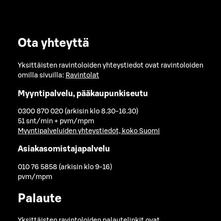
Ota yhteyttä
Yksittäisten ravintoloiden yhteystiedot ovat ravintoloiden
omilla sivuilla:
Ravintolat
Myyntipalvelu, pääkaupunkiseutu
0300 870 020 (arkisin klo 8.30-16.30)
51 snt/min + pvm/mpm
Myyntipalveluiden yhteystiedot, koko Suomi
Asiakasomistajapalvelu
010 76 5858 (arkisin klo 9-16)
pvm/mpm
Palaute
Yksittäisten ravintoloiden palautelinkit ovat