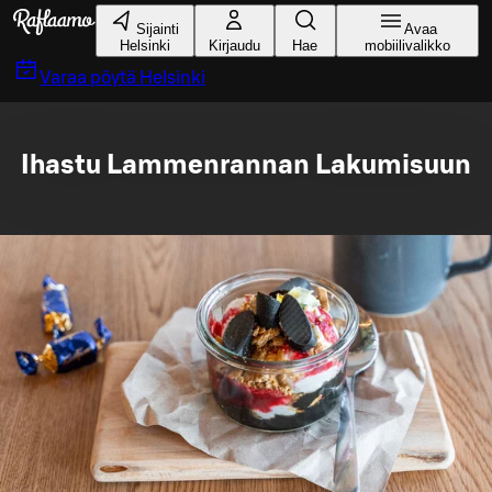
Siirry pääsisältöön
Sijainti
Avaa
Helsinki
Kirjaudu
Hae
mobiilivalikko
Varaa pöytä
Helsinki
Ihastu Lammenrannan Lakumisuun