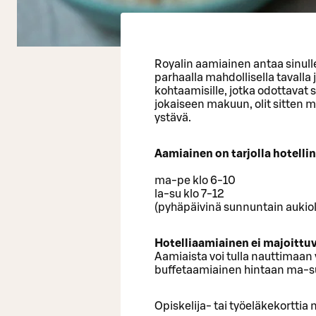
Royalin aamiainen antaa sinulle
parhaalla mahdollisella tavalla j
kohtaamisille, jotka odottavat s
jokaiseen makuun, olit sitten m
ystävä.
Aamiainen on tarjolla hotellin 
ma-pe klo 6-10
la-su klo 7-12
(pyhäpäivinä sunnuntain aukiol
Hotelliaamiainen ei majoittuvi
Aamiaista voi tulla nauttimaan v
buffetaamiainen hintaan ma-su 
Opiskelija- tai työeläkekorttia 