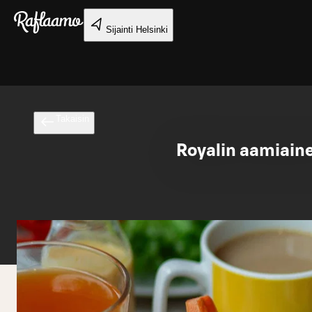
Siirry pääsisältöön
Sijainti
Helsinki
Takaisin
Royalin aamiainen