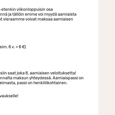
ä etenkin viikonloppuisin osa
äynnä ja tällöin emme voi myydä aamiaista
vat vieraamme voivat maksaa aamiaisen
im. 6 v. = 6 €)
iin saat joka 6. aamiaisen veloituksetta!
unnalta maksun yhteydessä. Aamiaispassi on
eimasta, passi on henkilökohtainen.
vaukselle!