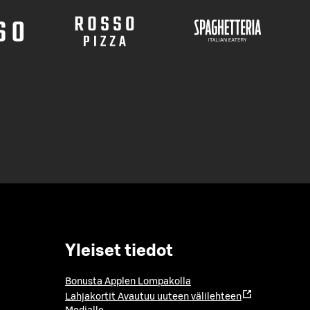
Yleiset tiedot
Bonusta Applen Lompakolla
Lahjakortit
Avautuu uuteen välilehteen