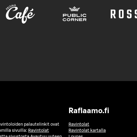
Raflaamo.fi
avintoloiden palautelinkit ovat
Ravintolat
milla sivuilla:
Ravintolat
Ravintolat kartalla
etta sivustosta
Avautuu uuteen
Lounas