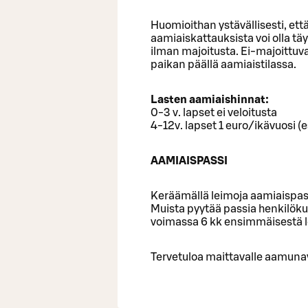
Huomioithan ystävällisesti, ett
aamiaiskattauksista voi olla t
ilman majoitusta. Ei-majoittu
paikan päällä aamiaistilassa.
Lasten aamiaishinnat:
0-3 v. lapset ei veloitusta
4-12v. lapset 1 euro/ikävuosi (es
AAMIAISPASSI
Keräämällä leimoja aamiaispass
Muista pyytää passia henkilök
voimassa 6 kk ensimmäisestä l
Tervetuloa maittavalle aamuna