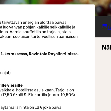
 tarvittavan energian aloittaa päiväsi
a luo vahvan pohjan kaikille seikkailuille ja
L
inua. Aamiaisbuffetilla on tarjolla jotain
akean, suolaisen tai terveellisen aamiaisen
Näi
1. kerroksessa, Ravintola Royalin tiloissa.
oajat)
lle vieraille
aikka ei hotellissa asuisikaan. Tarjolla on
17,50 €/hlö S-Etukortilla (norm. 19,50€).
näytämällä hinta on 16 € joka päivä.