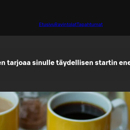
Etusivu
Ravintolat
Tapahtumat
 tarjoaa sinulle täydellisen startin e