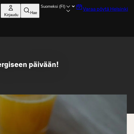
Varaa pöytä
Helsinki
Hae
Kirjaudu
nergiseen päivään!