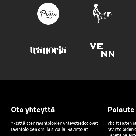
Ota yhteyttä
Palaute
Yksittäisten ravintoloiden yhteystiedot ovat
Yksittäisten r
ravintoloiden omilla sivuilla:
Ravintolat
ravintoloiden o
Lähetä palaut