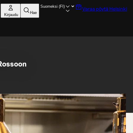
Varaa pöytä
Helsinki
Hae
Kirjaudu
 Rossoon