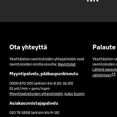
Ota yhteyttä
Palaute
Yksittäisten ravintoloiden yhteystiedot ovat
Yksittäisten r
ravintoloiden omilla sivuilla:
Ravintolat
ravintoloiden o
Lähetä palaut
Myyntipalvelu, pääkaupunkiseutu
välilehteen
0300 870 020 (arkisin klo 8.30-16.30)
51 snt/min + pvm/mpm
Myyntipalveluiden yhteystiedot, koko Suomi
Asiakasomistajapalvelu
010 76 5858 (arkisin klo 9-16)