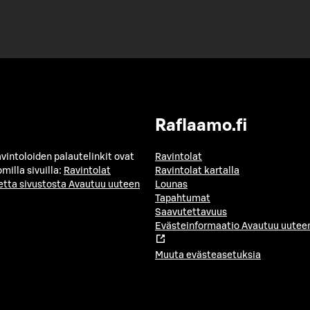
Raflaamo.fi
avintoloiden palautelinkit ovat
Ravintolat
milla sivuilla:
Ravintolat
Ravintolat kartalla
etta sivustosta
Avautuu uuteen
Lounas
Tapahtumat
Saavutettavuus
Evästeinformaatio
Avautuu uuteen
Muuta evästeasetuksia