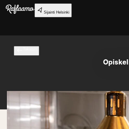
Siirry pääsisältöön
Sijainti
Helsinki
Takaisin
Opiskel