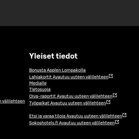
Yleiset tiedot
Bonusta Applen Lompakolla
Lahjakortit
Avautuu uuteen välilehteen
Medialle
Tietosuoja
Oiva-raportit
Avautuu uuteen välilehteen
 välilehteen
Työpaikat
Avautuu uuteen välilehteen
Etsi ja varaa tiloja
Avautuu uuteen välilehteen
Sokoshotels.fi
Avautuu uuteen välilehteen