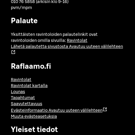
010 76 5858 (arkisin klo 9-16)
pvm/mpm
Palaute
Yksittäisten ravintoloiden palautelinkit ovat
ravintoloiden omilla sivuilla:
Ravintolat
Lähetä palautetta sivustosta
Avautuu uuteen välilehteen
Raflaamo.fi
Ravintolat
Ravintolat kartalla
Lounas
Tapahtumat
Saavutettavuus
Evästeinformaatio
Avautuu uuteen välilehteen
Muuta evästeasetuksia
Yleiset tiedot