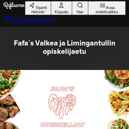
Siirry pääsisältöön
Sijainti
Avaa
Helsinki
Kirjaudu
Hae
mobiilivalikko
Varaa pöytä
Helsinki
Fafa´s Valkea ja Limingantullin
opiskelijaetu