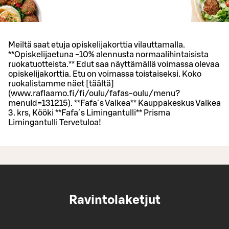
Meiltä saat etuja opiskelijakorttia vilauttamalla.
**Opiskelijaetuna -10% alennusta normaalihintaisista
ruokatuotteista.** Edut saa näyttämällä voimassa olevaa
opiskelijakorttia. Etu on voimassa toistaiseksi. Koko
ruokalistamme näet [täältä]
(www.raflaamo.fi/fi/oulu/fafas-oulu/menu?
menuId=131215). **Fafa´s Valkea** Kauppakeskus Valkea
3. krs, Kööki **Fafa´s Limingantulli** Prisma
Limingantulli Tervetuloa!
Ravintolaketjut