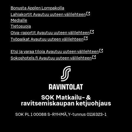
Bonusta Applen Lompakolla
Lahjakortit
Avautuu uuteen välilehteen
Medialle
Tietosuoja
Oiva-raportit
Avautuu uuteen välilehteen
Työpaikat
Avautuu uuteen välilehteen
Etsi ja varaa tiloja
Avautuu uuteen välilehteen
Sokoshotels.fi
Avautuu uuteen välilehteen
SOK Matkailu- &
ravitsemiskaupan ketjuohjaus
SOK PL 1 00088 S-RYHMÄ
,
Y-tunnus 0116323-1