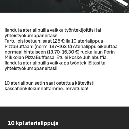
Ilahduta aterialipuilla vaikka työntekijöitäsi tai
yhteistyökumppaneitasi!
Tartu loistoetuun: saat 125 €:lla 10 aterialippua
PizzaBuffaan! (norm. 137-163 €) Aterialippu oikeuttaa
normaalihintaiseen (13,70-16,30 €) ruokailuun Porin
Mikkolan PizzaBuffassa. Etu ei koske Juhlabuffia.
Ilahduta aterialipuilla vaikkapa työntekijöitäsi tai
yhteistyökumppaneitasi!
10 aterialipun setin saat ostettua kätevästi
kassahenkilökunnaltamme. Tervetuloa!
10 kpl aterialippuja