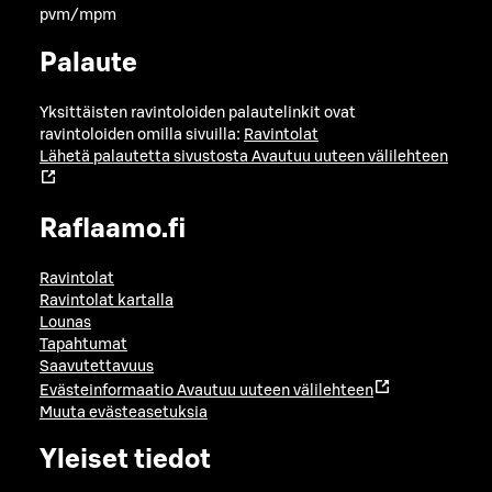
pvm/mpm
Palaute
Yksittäisten ravintoloiden palautelinkit ovat
ravintoloiden omilla sivuilla:
Ravintolat
Lähetä palautetta sivustosta
Avautuu uuteen välilehteen
Raflaamo.fi
Ravintolat
Ravintolat kartalla
Lounas
Tapahtumat
Saavutettavuus
Evästeinformaatio
Avautuu uuteen välilehteen
Muuta evästeasetuksia
Yleiset tiedot