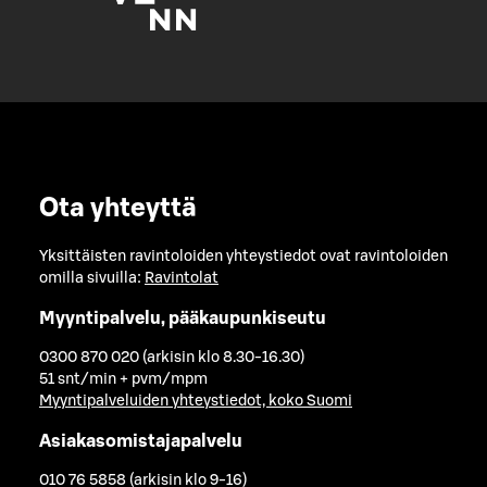
Ota yhteyttä
Yksittäisten ravintoloiden yhteystiedot ovat ravintoloiden
omilla sivuilla:
Ravintolat
Myyntipalvelu, pääkaupunkiseutu
0300 870 020 (arkisin klo 8.30-16.30)
51 snt/min + pvm/mpm
Myyntipalveluiden yhteystiedot, koko Suomi
Asiakasomistajapalvelu
010 76 5858 (arkisin klo 9-16)