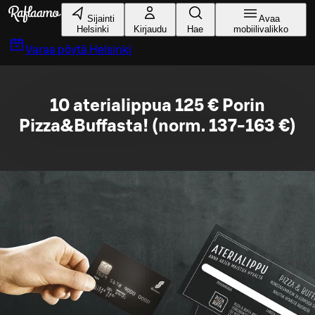
Siirry pääsisältöön
Sijainti
Avaa
Helsinki
Kirjaudu
Hae
mobiilivalikko
Varaa pöytä
Helsinki
10 aterialippua 125 € Porin
Pizza&Buffasta! (norm. 137-163 €)