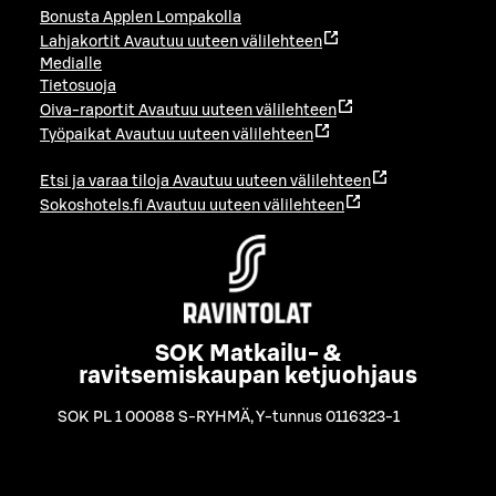
Bonusta Applen Lompakolla
Lahjakortit
Avautuu uuteen välilehteen
Medialle
Tietosuoja
Oiva-raportit
Avautuu uuteen välilehteen
Työpaikat
Avautuu uuteen välilehteen
Etsi ja varaa tiloja
Avautuu uuteen välilehteen
Sokoshotels.fi
Avautuu uuteen välilehteen
SOK Matkailu- &
ravitsemiskaupan ketjuohjaus
SOK PL 1 00088 S-RYHMÄ
,
Y-tunnus 0116323-1