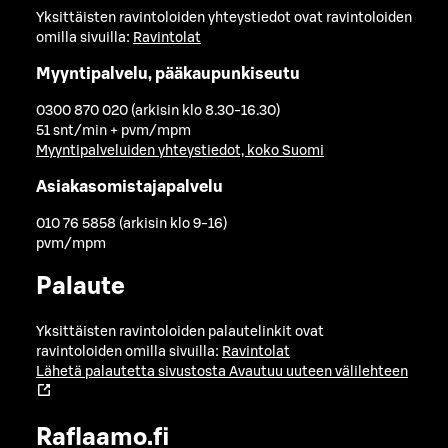
Yksittäisten ravintoloiden yhteystiedot ovat ravintoloiden
omilla sivuilla:
Ravintolat
Myyntipalvelu, pääkaupunkiseutu
0300 870 020 (arkisin klo 8.30-16.30)
51 snt/min + pvm/mpm
Myyntipalveluiden yhteystiedot, koko Suomi
Asiakasomistajapalvelu
010 76 5858 (arkisin klo 9-16)
pvm/mpm
Palaute
Yksittäisten ravintoloiden palautelinkit ovat
ravintoloiden omilla sivuilla:
Ravintolat
Lähetä palautetta sivustosta
Avautuu uuteen välilehteen
Raflaamo.fi