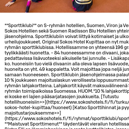
**Sporttiklubi** on S-ryhmän hotellien, Suomen, Viron ja V
Sokos Hotellien sekä Suomen Radisson Blu Hotellien yhtei
jäsenohjelma. Sporttiklubiin voivat liittyä kotimaiset ja ulk
urheilujoukkueet. Original Sokos Hotel Kupittaa on nyt mu
ryhmän sporttiklubissa. Hotellissamme on yhteensä 196 gr
tyylikkäästi huonetta. - 84 huoneessamme on divaani, joka
pedattavissa lisävuoteeksi aikuiselle tai junnulle. - Lisäkap
ko. huoneisiin tuo vielä divaanin alla oleva lapsen lisävuode
huoneita on yht. 49 kappaletta. Voit majoittaa jopa neljä jun
samaan huoneeseen. Sporttiklubin jäsenohjelmassa pal
10 % joukkueen majoituslaskun verollisesta loppusummast
ryhmän lahjakortteina. Lahjakortit käyvät maksuvälineenä
ryhmän toimipaikoissa Suomessa. HUOM.*10 % lahjakortti
ei koske eri lajien pääsarjatasojen joukkueita. [Tutustu
hotellihuoneisiin>>](https://www.sokoshotels.fi/fi/turku/
sokos-hotel-kupittaa/huoneet) [Katso Sporttihinnat ja py
majoitustarjouksemme>>]
(https://www.sokoshotels.fi/fi/ryhmat/sporttiklubi/sport
**Maistuvat Sporttimenut** täydentävät vierailun hotellis