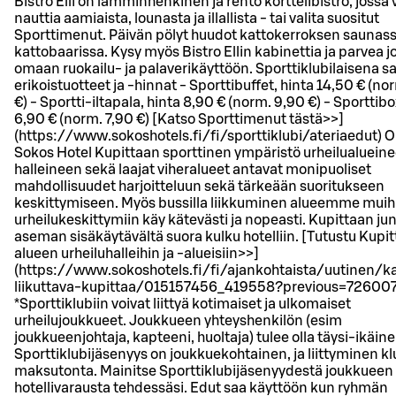
Bistro Elli on lämminhenkinen ja rento korttelibistro, jossa 
nauttia aamiaista, lounasta ja illallista - tai valita suositut
Sporttimenut. Päivän pölyt huudot kattokerroksen saunass
kattobaarissa. Kysy myös Bistro Ellin kabinettia ja parvea
omaan ruokailu- ja palaverikäyttöön. Sporttiklubilaisena s
erikoistuotteet ja -hinnat - Sporttibuffet, hinta 14,50 € (no
€) - Sportti-iltapala, hinta 8,90 € (norm. 9,90 €) - Sporttibo
6,90 € (norm. 7,90 €) [Katso Sporttimenut tästä>>]
(https://www.sokoshotels.fi/fi/sporttiklubi/ateriaedut) O
Sokos Hotel Kupittaan sporttinen ympäristö urheilualueine
halleineen sekä laajat viheralueet antavat monipuoliset
mahdollisuudet harjoitteluun sekä tärkeään suoritukseen
keskittymiseen. Myös bussilla liikkuminen alueemme muih
urheilukeskittymiin käy kätevästi ja nopeasti. Kupittaan ju
aseman sisäkäytävältä suora kulku hotelliin. [Tutustu Kupi
alueen urheiluhalleihin ja -alueisiin>>]
(https://www.sokoshotels.fi/fi/ajankohtaista/uutinen/ka
liikuttava-kupittaa/015157456_419558?previous=72600
*Sporttiklubiin voivat liittyä kotimaiset ja ulkomaiset
urheilujoukkueet. Joukkueen yhteyshenkilön (esim
joukkueenjohtaja, kapteeni, huoltaja) tulee olla täysi-ikäine
Sporttiklubijäsenyys on joukkuekohtainen, ja liittyminen kl
maksutonta. Mainitse Sporttiklubijäsenyydestä joukkueen
hotellivarausta tehdessäsi. Edut saa käyttöön kun ryhmän