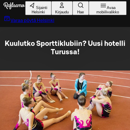
Siirry pääsisältöön
Sijainti
Avaa
Helsinki
Kirjaudu
Hae
mobiilivalikko
Varaa pöytä
Helsinki
Kuulutko Sporttiklubiin? Uusi hotelli
Turussa!