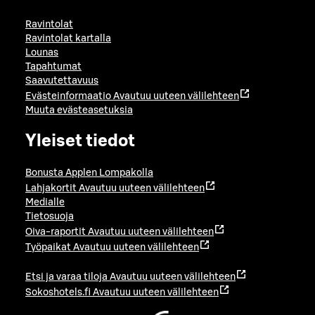
Ravintolat
Ravintolat kartalla
Lounas
Tapahtumat
Saavutettavuus
Evästeinformaatio
Avautuu uuteen välilehteen
Muuta evästeasetuksia
Yleiset tiedot
Bonusta Applen Lompakolla
Lahjakortit
Avautuu uuteen välilehteen
Medialle
Tietosuoja
Oiva-raportit
Avautuu uuteen välilehteen
Työpaikat
Avautuu uuteen välilehteen
Etsi ja varaa tiloja
Avautuu uuteen välilehteen
Sokoshotels.fi
Avautuu uuteen välilehteen