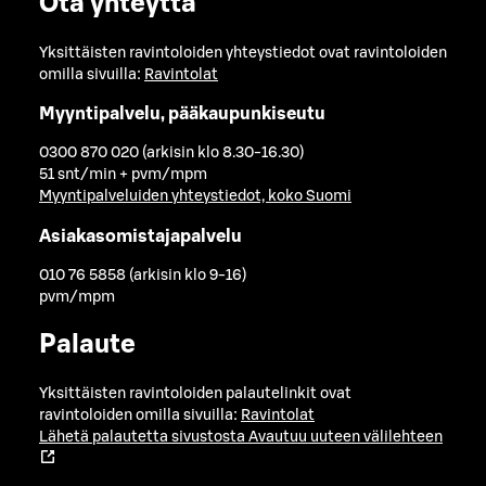
Ota yhteyttä
Yksittäisten ravintoloiden yhteystiedot ovat ravintoloiden
omilla sivuilla:
Ravintolat
Myyntipalvelu, pääkaupunkiseutu
0300 870 020 (arkisin klo 8.30-16.30)
51 snt/min + pvm/mpm
Myyntipalveluiden yhteystiedot, koko Suomi
Asiakasomistajapalvelu
010 76 5858 (arkisin klo 9-16)
pvm/mpm
Palaute
Yksittäisten ravintoloiden palautelinkit ovat
ravintoloiden omilla sivuilla:
Ravintolat
Lähetä palautetta sivustosta
Avautuu uuteen välilehteen