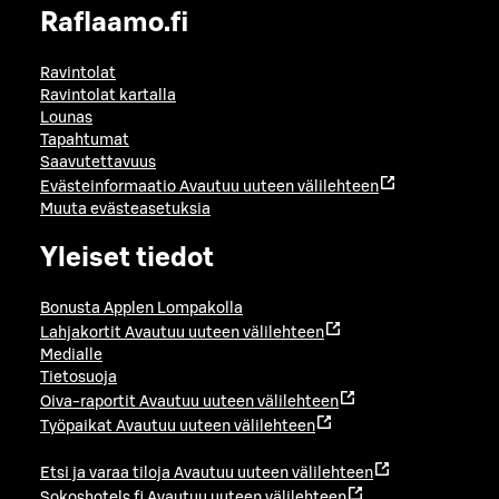
Raflaamo.fi
Ravintolat
Ravintolat kartalla
Lounas
Tapahtumat
Saavutettavuus
Evästeinformaatio
Avautuu uuteen välilehteen
Muuta evästeasetuksia
Yleiset tiedot
Bonusta Applen Lompakolla
Lahjakortit
Avautuu uuteen välilehteen
Medialle
Tietosuoja
Oiva-raportit
Avautuu uuteen välilehteen
Työpaikat
Avautuu uuteen välilehteen
Etsi ja varaa tiloja
Avautuu uuteen välilehteen
Sokoshotels.fi
Avautuu uuteen välilehteen