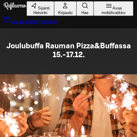
Siirry pääsisältöön
Sijainti
Avaa
Helsinki
Kirjaudu
Hae
mobiilivalikko
Varaa pöytä
Helsinki
Joulubuffa Rauman Pizza&Buffassa
15.-17.12.