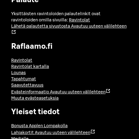
Yksittäisten ravintoloiden palautelinkit ovat
ravintoloiden omilla sivuilla:
Ravintolat
Lähetä palautetta sivustosta
Avautuu uuteen välilehteen
Raflaamo.fi
Ravintolat
Ravintolat kartalla
Lounas
Tapahtumat
Saavutettavuus
Evästeinformaatio
Avautuu uuteen välilehteen
Muuta evästeasetuksia
Yleiset tiedot
Bonusta Applen Lompakolla
Lahjakortit
Avautuu uuteen välilehteen