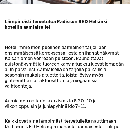
Lämpimästi tervetuloa Radisson RED Helsinki
hotellin aamiaiselle!
Hotellimme monipuolinen aamiainen tarjoillaan
ensimmäisessä kerroksessa, josta on ihanat näkymät
Kaisaniemen vehreään puistoon. Rauhoittavat
puistonäkymät ja tuoreen kahvin tuoksu luovat lempeän
alun päivällesi. Aamiaisella on tarjolla paikallisia
sesongin mukaisia tuotteita, joista löytyy myös
gluteenittomia, laktoosittomia ja vegaanisia
vaihtoehtoja.
Aamiainen on tarjolla arkisin klo 6.30–10 ja
viikonloppuisin ja juhlapyhinä klo 7–11.
Kaikki ovat aina lämpimästi tervetulleita nauttimaan
Radisson RED Helsingin ihanasta aamiaisesta – olitpa