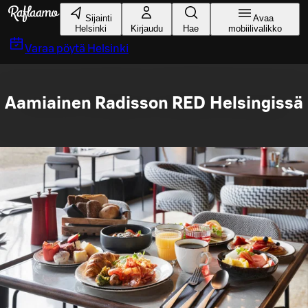
Siirry pääsisältöön
Sijainti
Avaa
Helsinki
Kirjaudu
Hae
mobiilivalikko
Varaa pöytä
Helsinki
Aamiainen Radisson RED Helsingissä