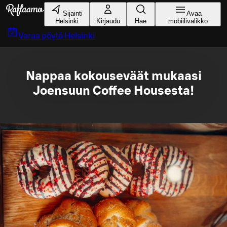
Siirry pääsisältöön
Sijainti
Avaa
Helsinki
Kirjaudu
Hae
mobiilivalikko
Varaa pöytä
Helsinki
Nappaa kokouseväät mukaasi
Joensuun Coffee Housesta!