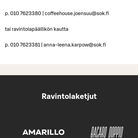
p. 010 7623380 | coffeehouse.joensuu@sok.fi
tai ravintolapäällikön kautta
p. 010 7623381 | anna-leena.karpow@sok.fi
Ravintolaketjut