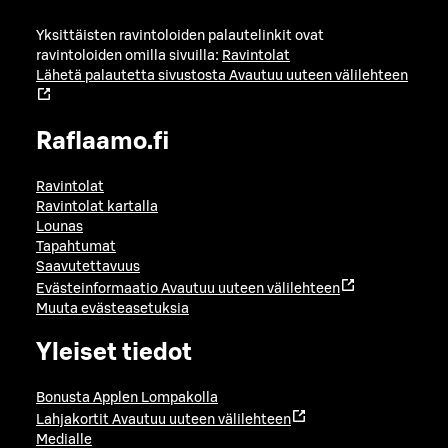
Yksittäisten ravintoloiden palautelinkit ovat
ravintoloiden omilla sivuilla:
Ravintolat
Lähetä palautetta sivustosta
Avautuu uuteen välilehteen
Raflaamo.fi
Ravintolat
Ravintolat kartalla
Lounas
Tapahtumat
Saavutettavuus
Evästeinformaatio
Avautuu uuteen välilehteen
Muuta evästeasetuksia
Yleiset tiedot
Bonusta Applen Lompakolla
Lahjakortit
Avautuu uuteen välilehteen
Medialle