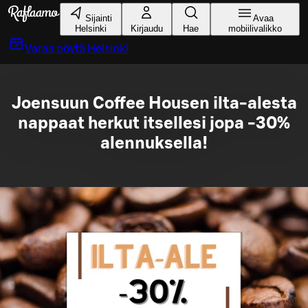
Siirry pääsisältöön
Sijainti
Avaa
Helsinki
Kirjaudu
Hae
mobiilivalikko
Varaa pöytä
Helsinki
Joensuun Coffee Housen ilta-alesta
nappaat herkut itsellesi jopa -30%
alennuksella!