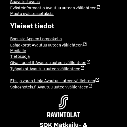
Saavutettavuus
Evästeinformaatio
Avautuu uuteen välilehteen
Muuta evästeasetuksia
Yleiset tiedot
Bonusta Applen Lompakolla
Lahjakortit
Avautuu uuteen välilehteen
Medialle
Tietosuoja
Oiva-raportit
Avautuu uuteen välilehteen
Työpaikat
Avautuu uuteen välilehteen
Etsi ja varaa tiloja
Avautuu uuteen välilehteen
Sokoshotels.fi
Avautuu uuteen välilehteen
SOK Matkailu- &