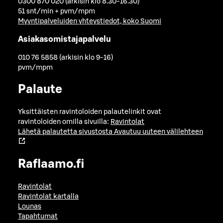
0300 870 020 (arkisin klo 8.30-16.30)
51 snt/min + pvm/mpm
Myyntipalveluiden yhteystiedot, koko Suomi
Asiakasomistajapalvelu
010 76 5858 (arkisin klo 9-16)
pvm/mpm
Palaute
Yksittäisten ravintoloiden palautelinkit ovat
ravintoloiden omilla sivuilla:
Ravintolat
Lähetä palautetta sivustosta
Avautuu uuteen välilehteen
Raflaamo.fi
Ravintolat
Ravintolat kartalla
Lounas
Tapahtumat