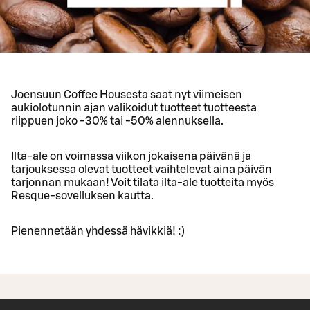
Joensuun Coffee Housesta saat nyt viimeisen
aukiolotunnin ajan valikoidut tuotteet tuotteesta
riippuen joko -30% tai -50% alennuksella.
Ilta-ale on voimassa viikon jokaisena päivänä ja
tarjouksessa olevat tuotteet vaihtelevat aina päivän
tarjonnan mukaan! Voit tilata ilta-ale tuotteita myös
Resque-sovelluksen kautta.
Pienennetään yhdessä hävikkiä! :)