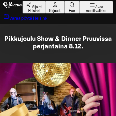
Siirry pääsisältöön
Sijainti
Avaa
Helsinki
Kirjaudu
Hae
mobiilivalikko
Varaa pöytä
Helsinki
Pikkujoulu Show & Dinner Pruuvissa
perjantaina 8.12.