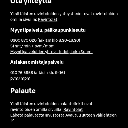
Ota yhteyttä
Yksittäisten ravintoloiden yhteystiedot ovat ravintoloiden
omilla sivuilla:
Ravintolat
Myyntipalvelu, pääkaupunkiseutu
0300 870 020 (arkisin klo 8.30-16.30)
51 snt/min + pvm/mpm
Myyntipalveluiden yhteystiedot, koko Suomi
Asiakasomistajapalvelu
010 76 5858 (arkisin klo 9-16)
pvm/mpm
Palaute
Yksittäisten ravintoloiden palautelinkit ovat
ravintoloiden omilla sivuilla:
Ravintolat
Lähetä palautetta sivustosta
Avautuu uuteen välilehteen