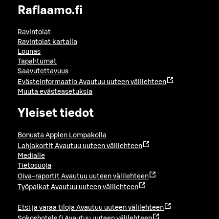
Raflaamo.fi
Ravintolat
Ravintolat kartalla
Lounas
Tapahtumat
Saavutettavuus
Evästeinformaatio
Avautuu uuteen välilehteen
Muuta evästeasetuksia
Yleiset tiedot
Bonusta Applen Lompakolla
Lahjakortit
Avautuu uuteen välilehteen
Medialle
Tietosuoja
Oiva-raportit
Avautuu uuteen välilehteen
Työpaikat
Avautuu uuteen välilehteen
Etsi ja varaa tiloja
Avautuu uuteen välilehteen
Sokoshotels.fi
Avautuu uuteen välilehteen