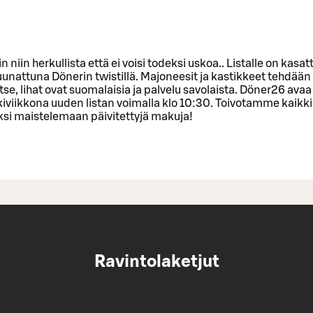
in niin herkullista että ei voisi todeksi uskoa.. Listalle on kasat
unattuna Dönerin twistillä. Majoneesit ja kastikkeet tehdään
 itse, lihat ovat suomalaisia ja palvelu savolaista. Döner26 ava
kiviikkona uuden listan voimalla klo 10:30. Toivotamme kaikki
ksi maistelemaan päivitettyjä makuja!
Ravintolaketjut