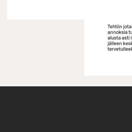
Tehtiin jota
annoksia tu
alusta asti
jälleen kes
tervetullee