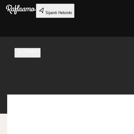
Siirry pääsisältöön
Sijainti
Helsinki
Takaisin