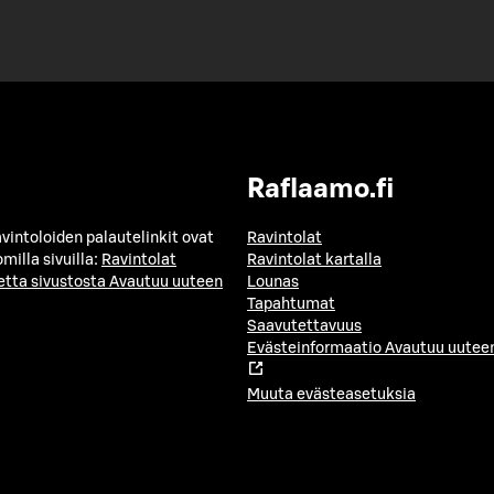
Raflaamo.fi
avintoloiden palautelinkit ovat
Ravintolat
milla sivuilla:
Ravintolat
Ravintolat kartalla
etta sivustosta
Avautuu uuteen
Lounas
Tapahtumat
Saavutettavuus
Evästeinformaatio
Avautuu uuteen
Muuta evästeasetuksia