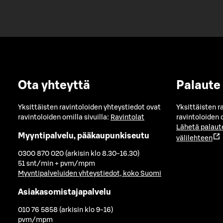
Ota yhteyttä
Palaute
Yksittäisten ravintoloiden yhteystiedot ovat
Yksittäisten r
ravintoloiden omilla sivuilla:
Ravintolat
ravintoloiden o
Lähetä palaut
Myyntipalvelu, pääkaupunkiseutu
välilehteen
0300 870 020 (arkisin klo 8.30-16.30)
51 snt/min + pvm/mpm
Myyntipalveluiden yhteystiedot, koko Suomi
Asiakasomistajapalvelu
010 76 5858 (arkisin klo 9-16)
pvm/mpm