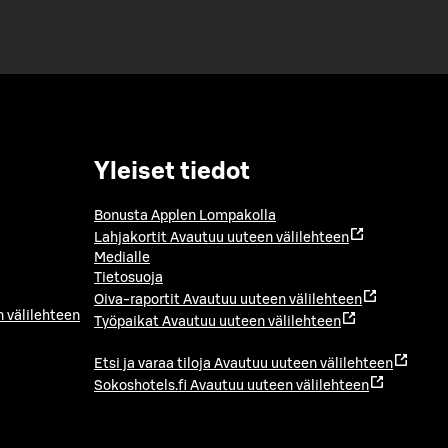
Yleiset tiedot
Bonusta Applen Lompakolla
Lahjakortit
Avautuu uuteen välilehteen
Medialle
Tietosuoja
Oiva-raportit
Avautuu uuteen välilehteen
 välilehteen
Työpaikat
Avautuu uuteen välilehteen
Etsi ja varaa tiloja
Avautuu uuteen välilehteen
Sokoshotels.fi
Avautuu uuteen välilehteen