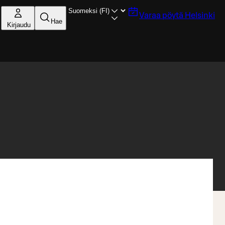
Varaa pöytä
Helsinki
Hae
Kirjaudu