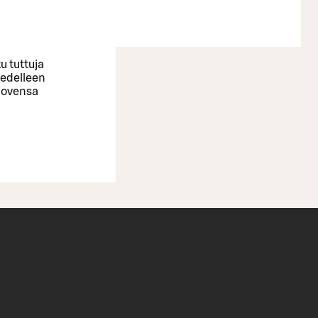
tu tuttuja
 edelleen
a ovensa