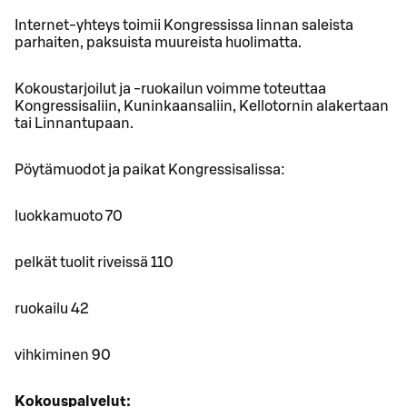
Internet-yhteys toimii Kongressissa linnan saleista
parhaiten, paksuista muureista huolimatta.
Kokoustarjoilut ja -ruokailun voimme toteuttaa
Kongressisaliin, Kuninkaansaliin, Kellotornin alakertaan
tai Linnantupaan.
Pöytämuodot ja paikat Kongressisalissa:
luokkamuoto 70
pelkät tuolit riveissä 110
ruokailu 42
vihkiminen 90
Kokouspalvelut: