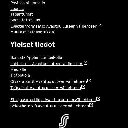
Ravintolat kartalla
Lounas
Tapahtumat
Saavutettavuus
Evästeinformaatio
Avautuu uuteen välilehteen
Muuta evästeasetuksia
Yleiset tiedot
Bonusta Applen Lompakolla
Lahjakortit
Avautuu uuteen välilehteen
Medialle
Tietosuoja
Oiva-raportit
Avautuu uuteen välilehteen
Työpaikat
Avautuu uuteen välilehteen
Etsi ja varaa tiloja
Avautuu uuteen välilehteen
Sokoshotels.fi
Avautuu uuteen välilehteen