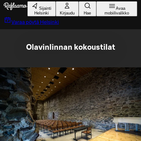
Siirry pääsisältöön
Sijainti
Avaa
Helsinki
Kirjaudu
Hae
mobiilivalikko
Varaa pöytä
Helsinki
Olavinlinnan kokoustilat