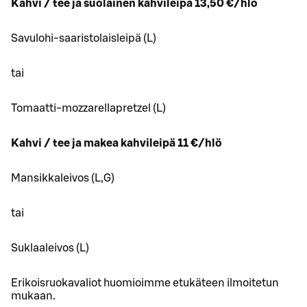
Kahvi / tee ja suolainen kahvileipä 13,50 €/hlö
Savulohi-saaristolaisleipä (L)
tai
Tomaatti-mozzarellapretzel (L)
Kahvi / tee ja makea kahvileipä 11 €/hlö
Mansikkaleivos (L,G)
tai
Suklaaleivos (L)
Erikoisruokavaliot huomioimme etukäteen ilmoitetun
mukaan.