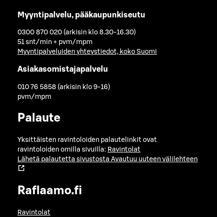
Myyntipalvelu, pääkaupunkiseutu
0300 870 020 (arkisin klo 8.30-16.30)
51 snt/min + pvm/mpm
Myyntipalveluiden yhteystiedot, koko Suomi
Asiakasomistajapalvelu
010 76 5858 (arkisin klo 9-16)
pvm/mpm
Palaute
Yksittäisten ravintoloiden palautelinkit ovat
ravintoloiden omilla sivuilla:
Ravintolat
Lähetä palautetta sivustosta
Avautuu uuteen välilehteen
Raflaamo.fi
Ravintolat