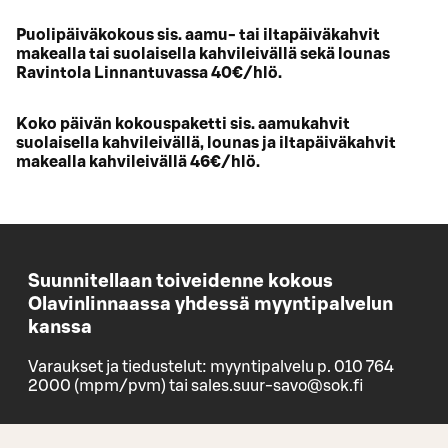
Puolipäiväkokous sis. aamu- tai iltapäiväkahvit
makealla tai suolaisella kahvileivällä sekä lounas
Ravintola Linnantuvassa 40€/hlö.
Koko päivän kokouspaketti sis. aamukahvit
suolaisella kahvileivällä, lounas ja iltapäiväkahvit
makealla kahvileivällä 46€/hlö.
Suunnitellaan toiveidenne kokous
Olavinlinnaassa yhdessä myyntipalvelun
kanssa
Varaukset ja tiedustelut: myyntipalvelu p. 010 764
2000 (mpm/pvm) tai sales.suur-savo@sok.fi