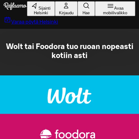
Siirry pääsisältöön
Sijainti
Avaa
Helsinki
Kirjaudu
Hae
mobiilivalikko
Varaa pöytä
Helsinki
Wolt tai Foodora tuo ruoan nopeasti
kotiin asti