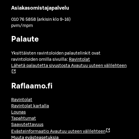
Asiakasomistajapalvelu
010 76 5858 (arkisin klo 9-16)
pvm/mpm
Palaute
Yksittäisten ravintoloiden palautelinkit ovat
ravintoloiden omilla sivuilla:
Ravintolat
Lähetä palautetta sivustosta
Avautuu uuteen välilehteen
Raflaamo.fi
Ravintolat
Ravintolat kartalla
Lounas
Tapahtumat
Saavutettavuus
Evästeinformaatio
Avautuu uuteen välilehteen
Muuta evästeasetuksia