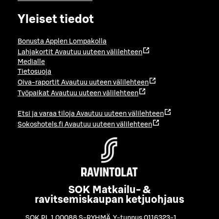
Yleiset tiedot
Bonusta Applen Lompakolla
Lahjakortit
Avautuu uuteen välilehteen
Medialle
Tietosuoja
Oiva-raportit
Avautuu uuteen välilehteen
Työpaikat
Avautuu uuteen välilehteen
Etsi ja varaa tiloja
Avautuu uuteen välilehteen
Sokoshotels.fi
Avautuu uuteen välilehteen
SOK Matkailu- &
ravitsemiskaupan ketjuohjaus
SOK PL 1 00088 S-RYHMÄ
,
Y-tunnus 0116323-1