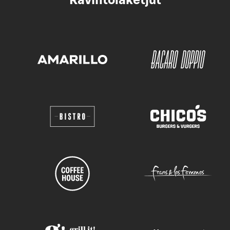
Ravintolaketjut