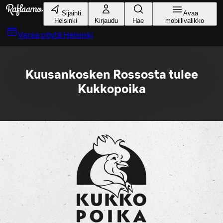
Siirry pääsisältöön
Sijainti
Avaa
Helsinki
Kirjaudu
Hae
mobiilivalikko
Varaa pöytä
Helsinki
Kuusankosken Rossosta tulee
Kukkopoika