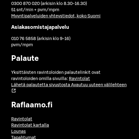
0300 870 020 (arkisin klo 8.30-16.30)
51 snt/min + pvm/mpm
Myyntipalveluiden yhteystiedot, koko Suomi
Asiakasomistajapalvelu
010 76 5858 (arkisin klo 9-16)
pvm/mpm
Palaute
Yksittäisten ravintoloiden palautelinkit ovat
ravintoloiden omilla sivuilla:
Ravintolat
Lähetä palautetta sivustosta
Avautuu uuteen välilehteen
Raflaamo.fi
Ravintolat
Ravintolat kartalla
Lounas
Tapahtumat