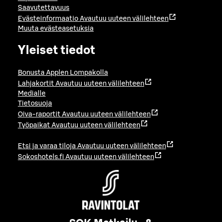
Saavutettavuus
Evästeinformaatio
Avautuu uuteen välilehteen
Muuta evästeasetuksia
Yleiset tiedot
Bonusta Applen Lompakolla
Lahjakortit
Avautuu uuteen välilehteen
Medialle
Tietosuoja
Oiva-raportit
Avautuu uuteen välilehteen
Työpaikat
Avautuu uuteen välilehteen
Etsi ja varaa tiloja
Avautuu uuteen välilehteen
Sokoshotels.fi
Avautuu uuteen välilehteen