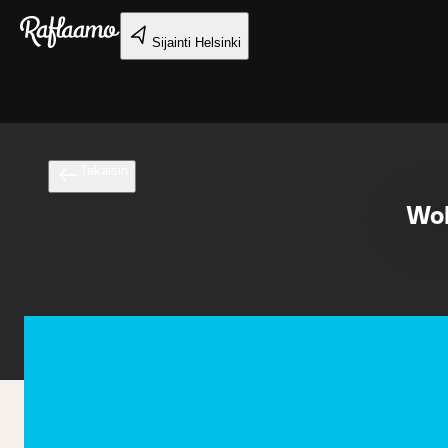
Siirry pääsisältöön
Sijainti
Helsinki
Takaisin
Wol