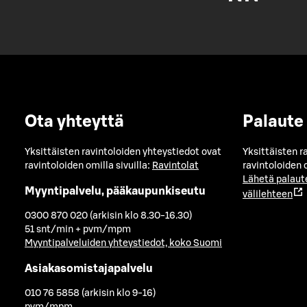
Ota yhteyttä
Palaute
Yksittäisten ravintoloiden yhteystiedot ovat
Yksittäisten r
ravintoloiden omilla sivuilla:
Ravintolat
ravintoloiden o
Lähetä palaut
Myyntipalvelu, pääkaupunkiseutu
välilehteen
0300 870 020 (arkisin klo 8.30-16.30)
51 snt/min + pvm/mpm
Myyntipalveluiden yhteystiedot, koko Suomi
Asiakasomistajapalvelu
010 76 5858 (arkisin klo 9-16)
pvm/mpm