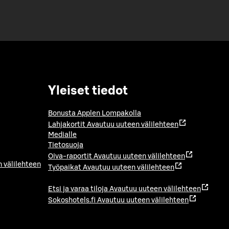
Yleiset tiedot
Bonusta Applen Lompakolla
Lahjakortit
Avautuu uuteen välilehteen
Medialle
Tietosuoja
Oiva-raportit
Avautuu uuteen välilehteen
 välilehteen
Työpaikat
Avautuu uuteen välilehteen
Etsi ja varaa tiloja
Avautuu uuteen välilehteen
Sokoshotels.fi
Avautuu uuteen välilehteen