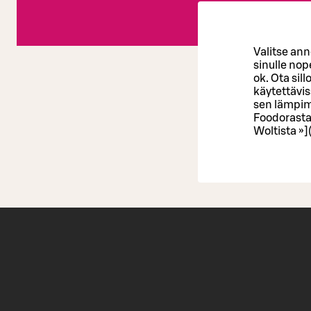
Valitse ann
sinulle nope
ok. Ota sil
käytettävis
sen lämpimä
Foodorasta
Woltista »