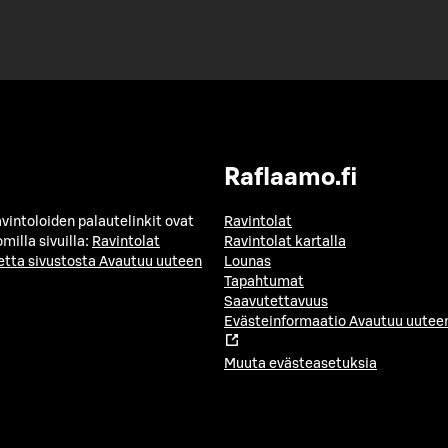
Raflaamo.fi
avintoloiden palautelinkit ovat
Ravintolat
milla sivuilla:
Ravintolat
Ravintolat kartalla
etta sivustosta
Avautuu uuteen
Lounas
Tapahtumat
Saavutettavuus
Evästeinformaatio
Avautuu uuteen
Muuta evästeasetuksia