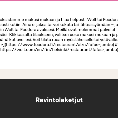
oksistamme makusi mukaan ja tilaa helposti. Wolt tai Foodor
asti kotiin. Aina ei jaksa tai voi kokata tai lähteä syömään – j
loin Wolt tai Foodora avuksesi. Meillä ovat molemmat palvelut
säsi. Klikkaa alta tilaukseen, valitse ruoka makusi mukaan ja 
nä kotiovellesi. Voit tilata ruoan myös läheiselle tai ystävälle
 »](https://www.foodora.fi/restaurant/alzn/fafas-jumbo) #
](https://wolt.com/en/fin/helsinki/restaurant/fafas-jumbo
Ravintolaketjut