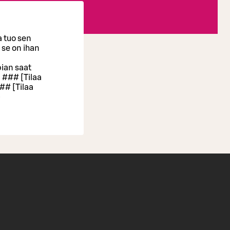
a tuo sen
a se on ihan
pian saat
. ### [Tilaa
## [Tilaa
)