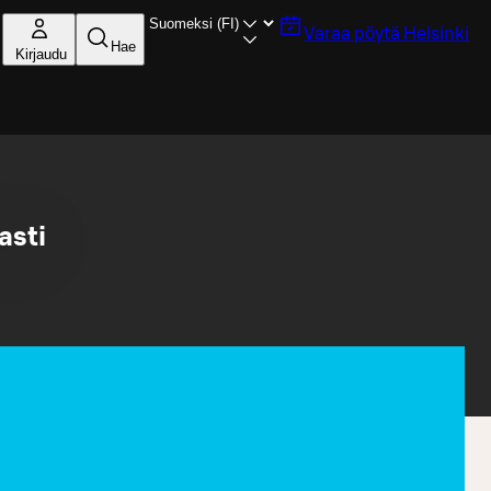
Varaa pöytä
Helsinki
Hae
Kirjaudu
asti