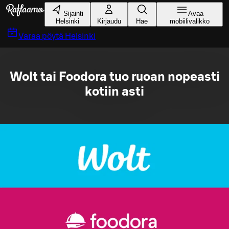
Siirry pääsisältöön
Sijainti
Avaa
Helsinki
Kirjaudu
Hae
mobiilivalikko
Varaa pöytä
Helsinki
Wolt tai Foodora tuo ruoan nopeasti
kotiin asti