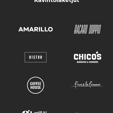
Ravintolaketjut