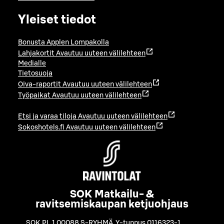
Yleiset tiedot
Bonusta Applen Lompakolla
Lahjakortit
Avautuu uuteen välilehteen
Medialle
Tietosuoja
Oiva-raportit
Avautuu uuteen välilehteen
Työpaikat
Avautuu uuteen välilehteen
Etsi ja varaa tiloja
Avautuu uuteen välilehteen
Sokoshotels.fi
Avautuu uuteen välilehteen
SOK Matkailu- &
ravitsemiskaupan ketjuohjaus
SOK PL 1 00088 S-RYHMÄ
,
Y-tunnus 0116323-1