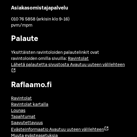
Asiakasomistajapalvelu
010 76 5858 (arkisin klo 9-16)
pvm/mpm
Palaute
Yksittäisten ravintoloiden palautelinkit ovat
ravintoloiden omilla sivuilla:
Ravintolat
Lähetä palautetta sivustosta
Avautuu uuteen välilehteen
Raflaamo.fi
Ravintolat
Ravintolat kartalla
Lounas
Tapahtumat
Saavutettavuus
Evästeinformaatio
Avautuu uuteen välilehteen
Muuta evästeasetuksia