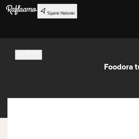
Siirry pääsisältöön
Sijainti
Helsinki
Takaisin
Foodora t