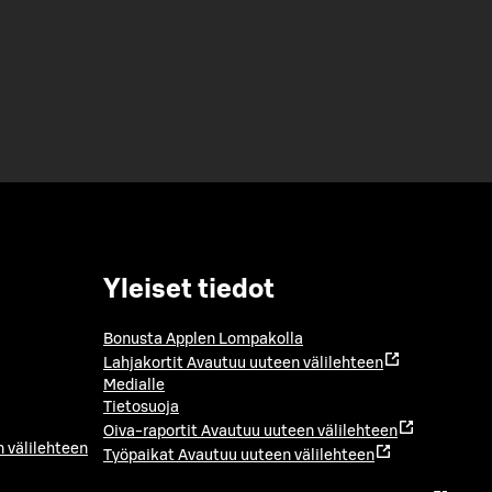
Yleiset tiedot
Bonusta Applen Lompakolla
Lahjakortit
Avautuu uuteen välilehteen
Medialle
Tietosuoja
Oiva-raportit
Avautuu uuteen välilehteen
 välilehteen
Työpaikat
Avautuu uuteen välilehteen