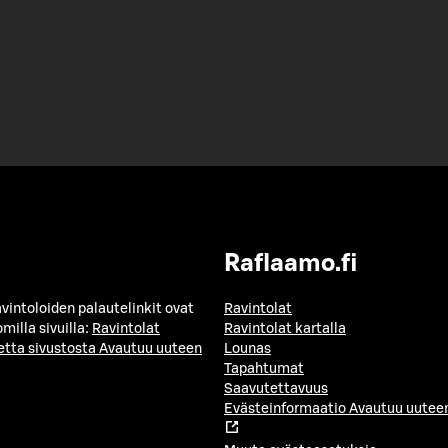
Raflaamo.fi
avintoloiden palautelinkit ovat
Ravintolat
milla sivuilla:
Ravintolat
Ravintolat kartalla
etta sivustosta
Avautuu uuteen
Lounas
Tapahtumat
Saavutettavuus
Evästeinformaatio
Avautuu uuteen