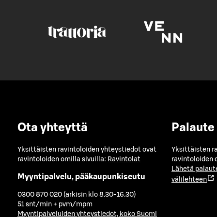
Ota yhteyttä
Palaute
Yksittäisten ravintoloiden yhteystiedot ovat
Yksittäisten r
ravintoloiden omilla sivuilla:
Ravintolat
ravintoloiden o
Lähetä palaut
Myyntipalvelu, pääkaupunkiseutu
välilehteen
0300 870 020 (arkisin klo 8.30-16.30)
51 snt/min + pvm/mpm
Myyntipalveluiden yhteystiedot, koko Suomi