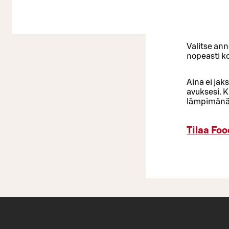
Valitse ann
nopeasti ko
Aina ei jak
avuksesi. K
lämpimänä k
Tilaa Foo