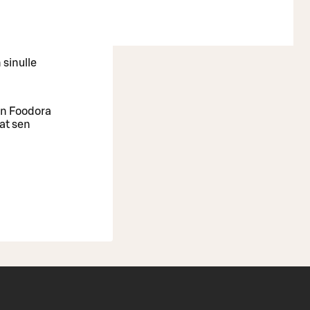
 sinulle
oin Foodora
aat sen