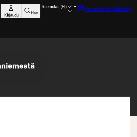
Varaa pöytä
Helsinki
Hae
Kirjaudu
kaniemestä