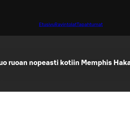
Etusivu
Ravintolat
Tapahtumat
uo ruoan nopeasti kotiin Memphis Ha