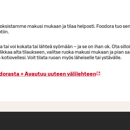
oksistamme makusi mukaan ja tilaa helposti. Foodora tuo sen
tiin.
sa tai voi kokata tai lähteä syömään – ja se on ihan ok. Ota sill
likkaa alta tilaukseen, valitse ruoka makusi mukaan ja pian s
otiovellesi. Voit tilata ruoan myös läheiselle tai ystävälle.
dorasta »
Avautuu uuteen välilehteen