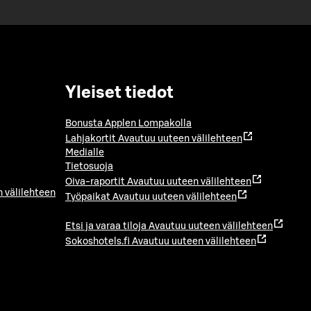
Yleiset tiedot
Bonusta Applen Lompakolla
Lahjakortit
Avautuu uuteen välilehteen
Medialle
Tietosuoja
Oiva-raportit
Avautuu uuteen välilehteen
 välilehteen
Työpaikat
Avautuu uuteen välilehteen
Etsi ja varaa tiloja
Avautuu uuteen välilehteen
Sokoshotels.fi
Avautuu uuteen välilehteen