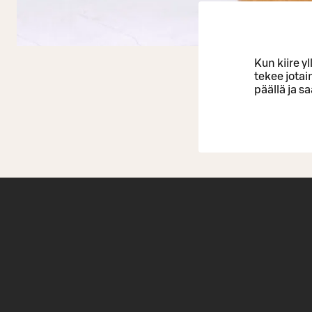
Kun kiire y
tekee jotai
päällä ja s