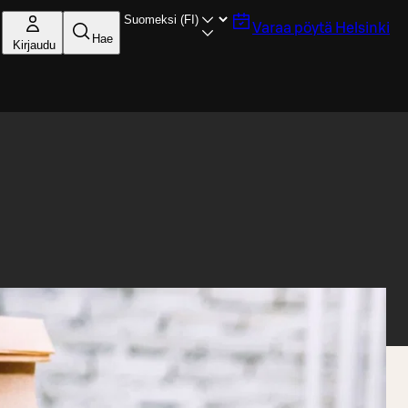
Varaa pöytä
Helsinki
Hae
Kirjaudu