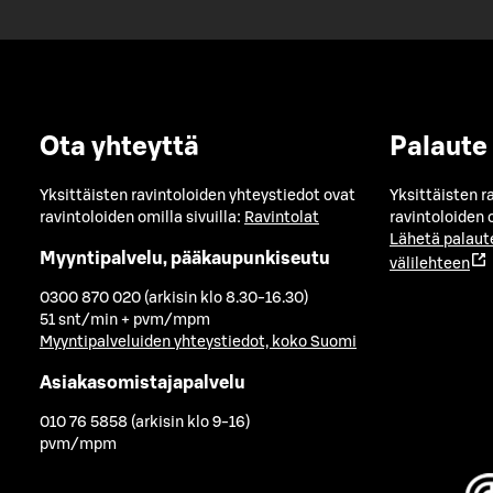
Ota yhteyttä
Palaute
Yksittäisten ravintoloiden yhteystiedot ovat
Yksittäisten r
ravintoloiden omilla sivuilla:
Ravintolat
ravintoloiden o
Lähetä palaut
Myyntipalvelu, pääkaupunkiseutu
välilehteen
0300 870 020 (arkisin klo 8.30-16.30)
51 snt/min + pvm/mpm
Myyntipalveluiden yhteystiedot, koko Suomi
Asiakasomistajapalvelu
010 76 5858 (arkisin klo 9-16)
pvm/mpm