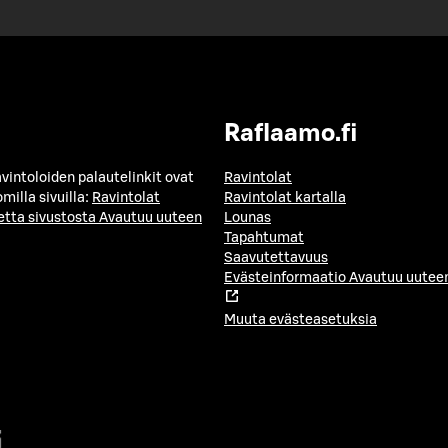
Raflaamo.fi
avintoloiden palautelinkit ovat
Ravintolat
milla sivuilla:
Ravintolat
Ravintolat kartalla
etta sivustosta
Avautuu uuteen
Lounas
Tapahtumat
Saavutettavuus
Evästeinformaatio
Avautuu uuteen
Muuta evästeasetuksia