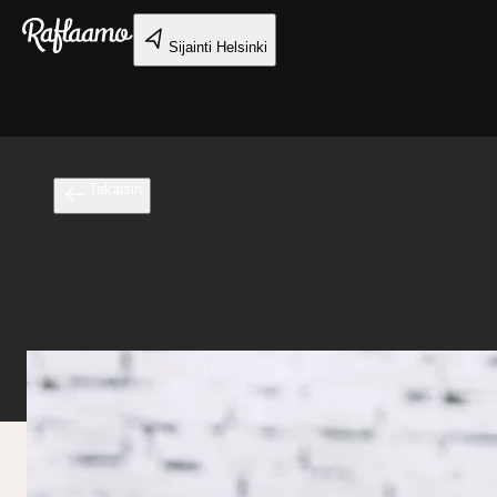
Siirry pääsisältöön
Sijainti
Helsinki
Takaisin