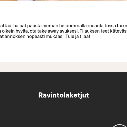
llättää, haluat päästä hieman helpommalla ruoanlaitossa tai m
n oikein hyvää, ota take away avuksesi. Tilauksen teet käteväs
aat annoksen nopeasti mukaasi. Tule ja tilaa!
Ravintolaketjut