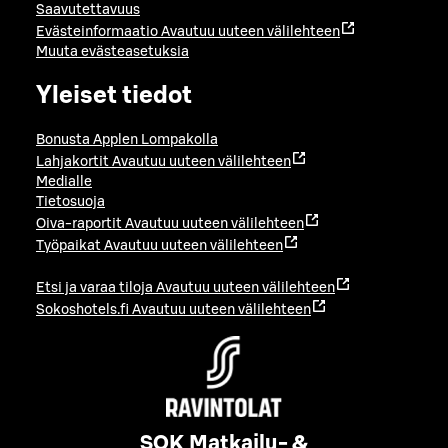
Saavutettavuus
Evästeinformaatio
Avautuu uuteen välilehteen
Muuta evästeasetuksia
Yleiset tiedot
Bonusta Applen Lompakolla
Lahjakortit
Avautuu uuteen välilehteen
Medialle
Tietosuoja
Oiva-raportit
Avautuu uuteen välilehteen
Työpaikat
Avautuu uuteen välilehteen
Etsi ja varaa tiloja
Avautuu uuteen välilehteen
Sokoshotels.fi
Avautuu uuteen välilehteen
SOK Matkailu- &