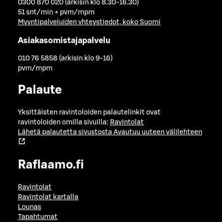
0300 870 020 (arkisin klo 8.30-16.30)
51 snt/min + pvm/mpm
Myyntipalveluiden yhteystiedot, koko Suomi
Asiakasomistajapalvelu
010 76 5858 (arkisin klo 9-16)
pvm/mpm
Palaute
Yksittäisten ravintoloiden palautelinkit ovat
ravintoloiden omilla sivuilla:
Ravintolat
Lähetä palautetta sivustosta
Avautuu uuteen välilehteen
Raflaamo.fi
Ravintolat
Ravintolat kartalla
Lounas
Tapahtumat