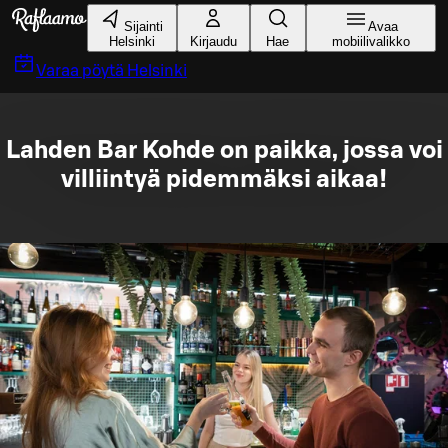
Siirry pääsisältöön
Sijainti
Avaa
Helsinki
Kirjaudu
Hae
mobiilivalikko
Varaa pöytä
Helsinki
Lahden Bar Kohde on paikka, jossa voi
villiintyä pidemmäksi aikaa!