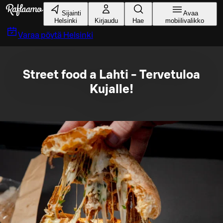
Siirry pääsisältöön
Sijainti
Avaa
Helsinki
Kirjaudu
Hae
mobiilivalikko
Varaa pöytä
Helsinki
Street food a Lahti - Tervetuloa
Kujalle!