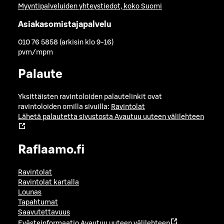
Myyntipalveluiden yhteystiedot, koko Suomi
Asiakasomistajapalvelu
010 76 5858 (arkisin klo 9-16)
pvm/mpm
Palaute
Yksittäisten ravintoloiden palautelinkit ovat
ravintoloiden omilla sivuilla:
Ravintolat
Lähetä palautetta sivustosta
Avautuu uuteen välilehteen
Raflaamo.fi
Ravintolat
Ravintolat kartalla
Lounas
Tapahtumat
Saavutettavuus
Evästeinformaatio
Avautuu uuteen välilehteen