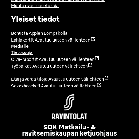
Muuta evästeasetuksia
Yleiset tiedot
Bonusta Applen Lompakolla
Lahjakortit
Avautuu uuteen välilehteen
Medialle
Tietosuoja
Oiva-raportit
Avautuu uuteen välilehteen
Työpaikat
Avautuu uuteen välilehteen
Etsi ja varaa tiloja
Avautuu uuteen välilehteen
Sokoshotels.fi
Avautuu uuteen välilehteen
SOK Matkailu- &
ravitsemiskaupan ketjuohjaus