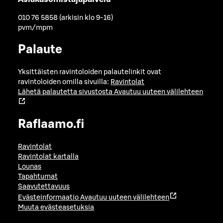
010 76 5858 (arkisin klo 9-16)
pvm/mpm
Palaute
Yksittäisten ravintoloiden palautelinkit ovat
ravintoloiden omilla sivuilla:
Ravintolat
Lähetä palautetta sivustosta
Avautuu uuteen välilehteen
Raflaamo.fi
Ravintolat
Ravintolat kartalla
Lounas
Tapahtumat
Saavutettavuus
Evästeinformaatio
Avautuu uuteen välilehteen
Muuta evästeasetuksia