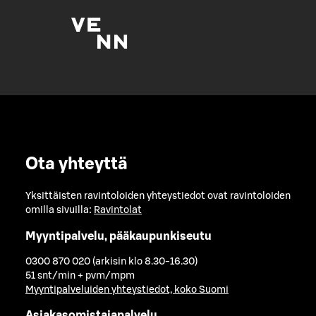
Ota yhteyttä
Yksittäisten ravintoloiden yhteystiedot ovat ravintoloiden
omilla sivuilla:
Ravintolat
Myyntipalvelu, pääkaupunkiseutu
0300 870 020 (arkisin klo 8.30-16.30)
51 snt/min + pvm/mpm
Myyntipalveluiden yhteystiedot, koko Suomi
Asiakasomistajapalvelu