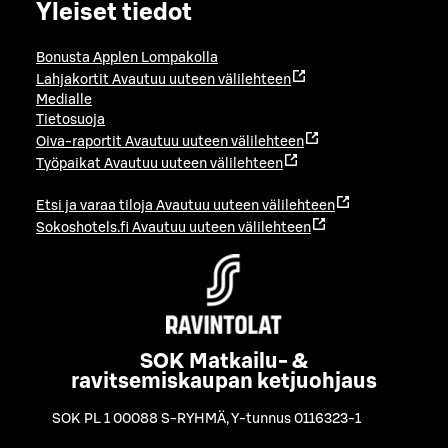
Yleiset tiedot
Bonusta Applen Lompakolla
Lahjakortit
Avautuu uuteen välilehteen
Medialle
Tietosuoja
Oiva-raportit
Avautuu uuteen välilehteen
Työpaikat
Avautuu uuteen välilehteen
Etsi ja varaa tiloja
Avautuu uuteen välilehteen
Sokoshotels.fi
Avautuu uuteen välilehteen
SOK Matkailu- &
ravitsemiskaupan ketjuohjaus
SOK PL 1 00088 S-RYHMÄ
,
Y-tunnus 0116323-1