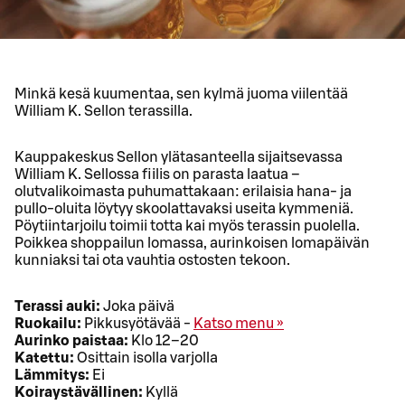
Minkä kesä kuumentaa, sen kylmä juoma viilentää
William K. Sellon terassilla.
Kauppakeskus Sellon ylätasanteella sijaitsevassa
William K. Sellossa fiilis on parasta laatua –
olutvalikoimasta puhumattakaan: erilaisia hana- ja
pullo-oluita löytyy skoolattavaksi useita kymmeniä.
Pöytiintarjoilu toimii totta kai myös terassin puolella.
Poikkea shoppailun lomassa, aurinkoisen lomapäivän
kunniaksi tai ota vauhtia ostosten tekoon.
Terassi auki:
Joka päivä
Ruokailu:
Pikkusyötävää -
Katso menu »
Aurinko paistaa:
Klo 12–20
Katettu:
Osittain isolla varjolla
Lämmitys:
Ei
Koiraystävällinen:
Kyllä