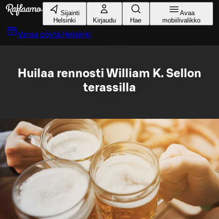
Siirry pääsisältöön
Sijainti
Avaa
Helsinki
Kirjaudu
Hae
mobiilivalikko
Varaa pöytä
Helsinki
Huilaa rennosti William K. Sellon
terassilla