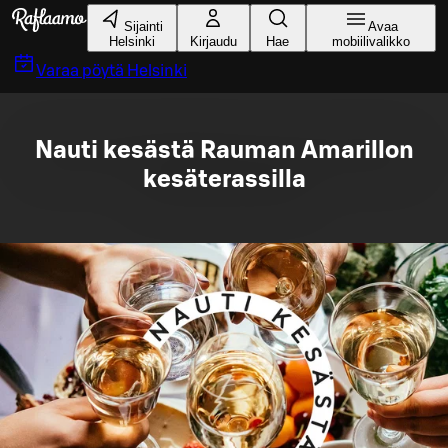
Siirry pääsisältöön
Sijainti
Avaa
Helsinki
Kirjaudu
Hae
mobiilivalikko
Varaa pöytä
Helsinki
Nauti kesästä Rauman Amarillon
kesäterassilla