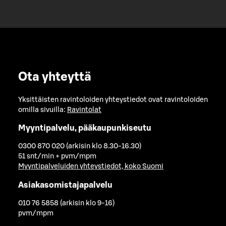
Ota yhteyttä
Yksittäisten ravintoloiden yhteystiedot ovat ravintoloiden
omilla sivuilla:
Ravintolat
Myyntipalvelu, pääkaupunkiseutu
0300 870 020 (arkisin klo 8.30-16.30)
51 snt/min + pvm/mpm
Myyntipalveluiden yhteystiedot, koko Suomi
Asiakasomistajapalvelu
010 76 5858 (arkisin klo 9-16)
pvm/mpm