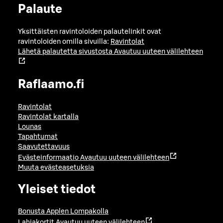
Palaute
Yksittäisten ravintoloiden palautelinkit ovat
ravintoloiden omilla sivuilla:
Ravintolat
Lähetä palautetta sivustosta
Avautuu uuteen välilehteen
Raflaamo.fi
Ravintolat
Ravintolat kartalla
Lounas
Tapahtumat
Saavutettavuus
Evästeinformaatio
Avautuu uuteen välilehteen
Muuta evästeasetuksia
Yleiset tiedot
Bonusta Applen Lompakolla
Lahjakortit
Avautuu uuteen välilehteen