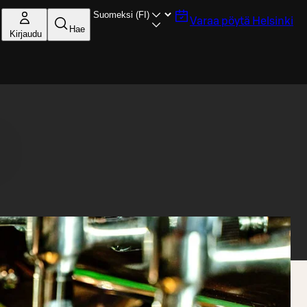
Varaa pöytä
Helsinki
Hae
Kirjaudu