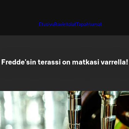
Etusivu
Ravintolat
Tapahtumat
Fredde'sin terassi on matkasi varrella!