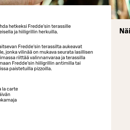
ahda hetkeksi Fredde'sin terassille
Näi
la ja hiiligrillin herkuilla.
itsevan Fredde'sin terassilta aukeavat
le, jonka vilinää on mukava seurata lasillisen
imassa riittää valinnanvaraa ja terassilla
n Fredde'sin hiiligrillin antimilla tai
sa paistetuilla pizzoilla.
 la carte
äivän
uokamaja