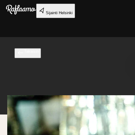
Siirry pääsisältöön
Sijainti
Helsinki
Takaisin