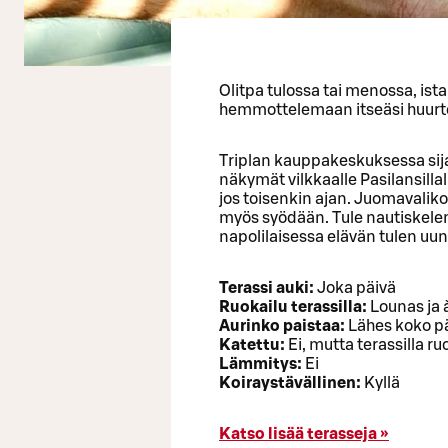
Olitpa tulossa tai menossa, ist
hemmottelemaan itseäsi huurteisel
Triplan kauppakeskuksessa sija
näkymät vilkkaalle Pasilansillal
jos toisenkin ajan. Juomavaliko
myös syödään. Tule nautiskelemaa
napolilaisessa elävän tulen uunis
Terassi auki:
Joka päivä
Ruokailu terassilla:
Lounas ja à
Aurinko paistaa:
Lähes koko p
Katettu:
Ei, mutta terassilla r
Lämmitys:
Ei
Koiraystävällinen:
Kyllä
Katso lisää terasseja »