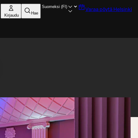
Varaa pöytä
Helsinki
Hae
Kirjaudu