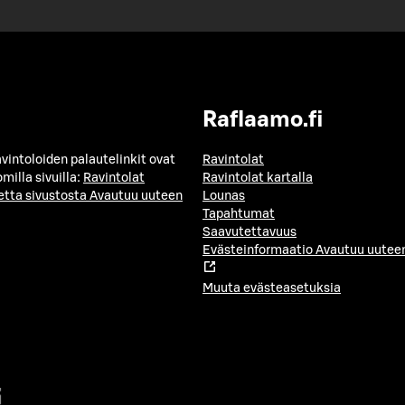
Raflaamo.fi
avintoloiden palautelinkit ovat
Ravintolat
milla sivuilla:
Ravintolat
Ravintolat kartalla
etta sivustosta
Avautuu uuteen
Lounas
Tapahtumat
Saavutettavuus
Evästeinformaatio
Avautuu uuteen
Muuta evästeasetuksia