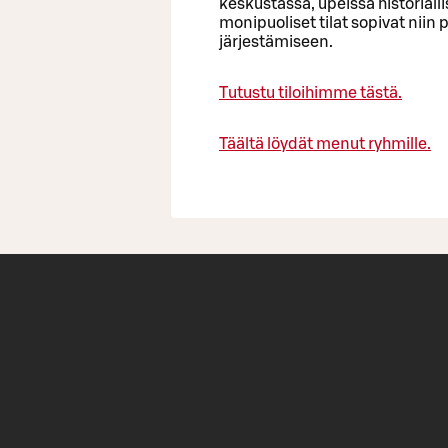
keskustassa, upeissa historiall
monipuoliset tilat sopivat niin
järjestämiseen.
Tutustu tiloihimme tästä.
Täältä löydät menut ryhmille.