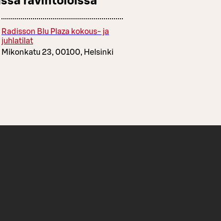
ssä ravintoloissa
Radisson Blu Plaza kokous- ja
juhlatilat
Mikonkatu 23, 00100, Helsinki