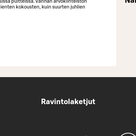
Näi
isissa puitteissa. Vanhan arvokiinteistön
 pienten kokousten, kuin suurten juhlien
Ravintolaketjut