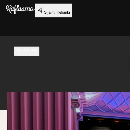
Siirry pääsisältöön
Sijainti
Helsinki
Takaisin