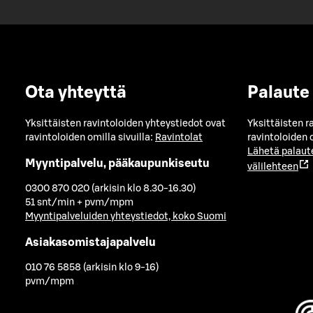
Ota yhteyttä
Palaute
Yksittäisten ravintoloiden yhteystiedot ovat
Yksittäisten r
ravintoloiden omilla sivuilla:
Ravintolat
ravintoloiden o
Lähetä palaut
Myyntipalvelu, pääkaupunkiseutu
välilehteen
0300 870 020 (arkisin klo 8.30-16.30)
51 snt/min + pvm/mpm
Myyntipalveluiden yhteystiedot, koko Suomi
Asiakasomistajapalvelu
010 76 5858 (arkisin klo 9-16)
pvm/mpm