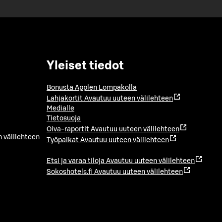
Yleiset tiedot
Bonusta Applen Lompakolla
Lahjakortit
Avautuu uuteen välilehteen
Medialle
Tietosuoja
Oiva-raportit
Avautuu uuteen välilehteen
 välilehteen
Työpaikat
Avautuu uuteen välilehteen
Etsi ja varaa tiloja
Avautuu uuteen välilehteen
Sokoshotels.fi
Avautuu uuteen välilehteen