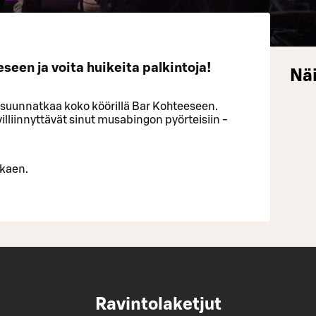
een ja voita huikeita palkintoja!
Näi
 suunnatkaa koko köörillä Bar Kohteeseen.
villiinnyttävät sinut musabingon pyörteisiin -
lkaen.
Ravintolaketjut