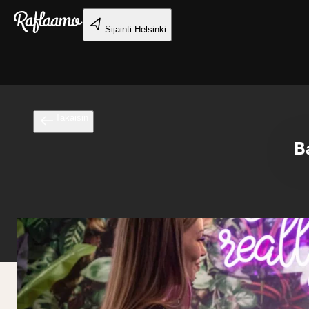
Siirry pääsisältöön
Sijainti
Helsinki
Takaisin
B