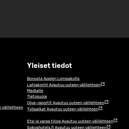
Yleiset tiedot
Bonusta Applen Lompakolla
Lahjakortit
Avautuu uuteen välilehteen
Medialle
Tietosuoja
Oiva-raportit
Avautuu uuteen välilehteen
 välilehteen
Työpaikat
Avautuu uuteen välilehteen
Etsi ja varaa tiloja
Avautuu uuteen välilehteen
Sokoshotels.fi
Avautuu uuteen välilehteen