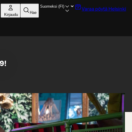
Varaa pöytä
Helsinki
Hae
Kirjaudu
9!