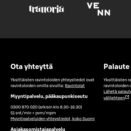
Ota yhteyttä
Palaute
Yksittäisten ravintoloiden yhteystiedot ovat
Yksittäisten r
ravintoloiden omilla sivuilla:
Ravintolat
ravintoloiden o
Lähetä palaut
Myyntipalvelu, pääkaupunkiseutu
välilehteen
0300 870 020 (arkisin klo 8.30-16.30)
51 snt/min + pvm/mpm
Myyntipalveluiden yhteystiedot, koko Suomi
Asiakasomistajapalvelu