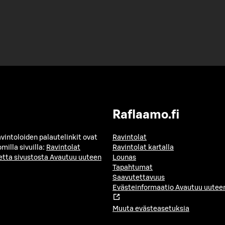
Raflaamo.fi
avintoloiden palautelinkit ovat
Ravintolat
milla sivuilla:
Ravintolat
Ravintolat kartalla
etta sivustosta
Avautuu uuteen
Lounas
Tapahtumat
Saavutettavuus
Evästeinformaatio
Avautuu uuteen
Muuta evästeasetuksia