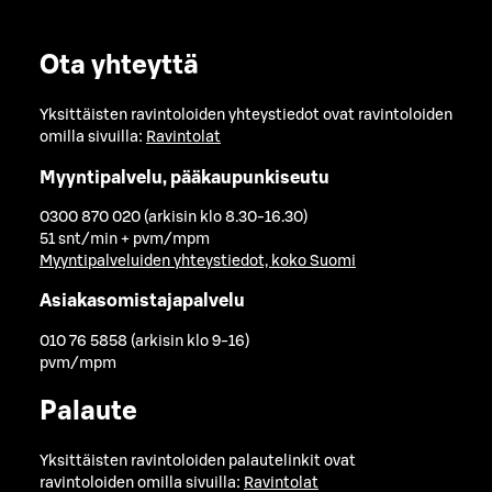
Ota yhteyttä
Yksittäisten ravintoloiden yhteystiedot ovat ravintoloiden
omilla sivuilla:
Ravintolat
Myyntipalvelu, pääkaupunkiseutu
0300 870 020 (arkisin klo 8.30-16.30)
51 snt/min + pvm/mpm
Myyntipalveluiden yhteystiedot, koko Suomi
Asiakasomistajapalvelu
010 76 5858 (arkisin klo 9-16)
pvm/mpm
Palaute
Yksittäisten ravintoloiden palautelinkit ovat
ravintoloiden omilla sivuilla:
Ravintolat