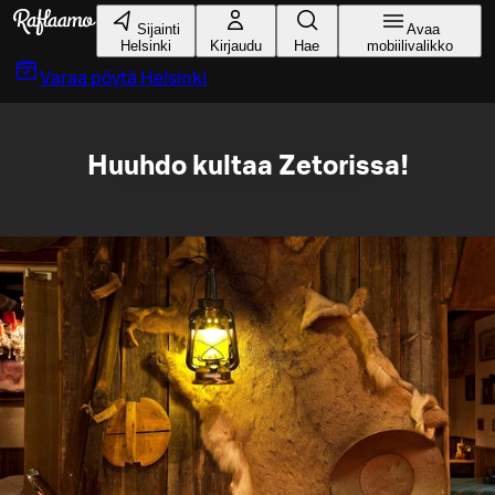
Siirry pääsisältöön
Sijainti
Avaa
Helsinki
Kirjaudu
Hae
mobiilivalikko
Varaa pöytä
Helsinki
Huuhdo kultaa Zetorissa!