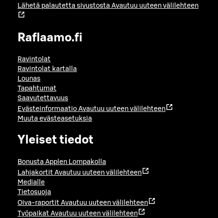
Lähetä palautetta sivustosta
Avautuu uuteen välilehteen
Raflaamo.fi
Ravintolat
Ravintolat kartalla
Lounas
Tapahtumat
Saavutettavuus
Evästeinformaatio
Avautuu uuteen välilehteen
Muuta evästeasetuksia
Yleiset tiedot
Bonusta Applen Lompakolla
Lahjakortit
Avautuu uuteen välilehteen
Medialle
Tietosuoja
Oiva-raportit
Avautuu uuteen välilehteen
Työpaikat
Avautuu uuteen välilehteen