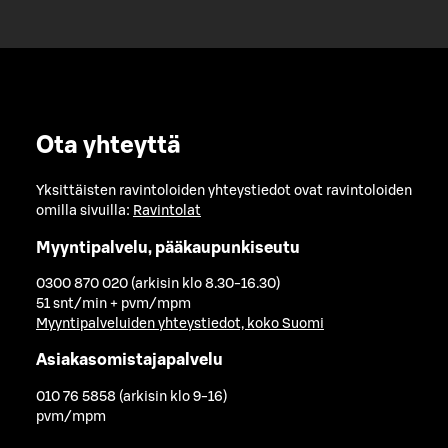
Ota yhteyttä
Yksittäisten ravintoloiden yhteystiedot ovat ravintoloiden
omilla sivuilla:
Ravintolat
Myyntipalvelu, pääkaupunkiseutu
0300 870 020 (arkisin klo 8.30-16.30)
51 snt/min + pvm/mpm
Myyntipalveluiden yhteystiedot, koko Suomi
Asiakasomistajapalvelu
010 76 5858 (arkisin klo 9-16)
pvm/mpm