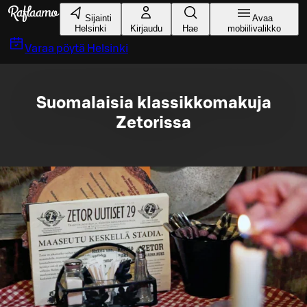
Siirry pääsisältöön
Sijainti
Avaa
Helsinki
Kirjaudu
Hae
mobiilivalikko
Varaa pöytä
Helsinki
Suomalaisia klassikkomakuja
Zetorissa