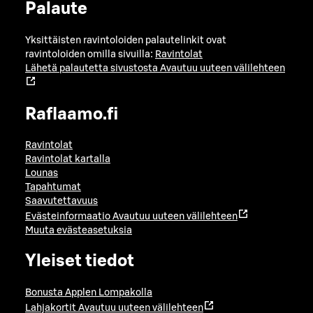
Palaute
Yksittäisten ravintoloiden palautelinkit ovat
ravintoloiden omilla sivuilla:
Ravintolat
Lähetä palautetta sivustosta
Avautuu uuteen välilehteen
Raflaamo.fi
Ravintolat
Ravintolat kartalla
Lounas
Tapahtumat
Saavutettavuus
Evästeinformaatio
Avautuu uuteen välilehteen
Muuta evästeasetuksia
Yleiset tiedot
Bonusta Applen Lompakolla
Lahjakortit
Avautuu uuteen välilehteen