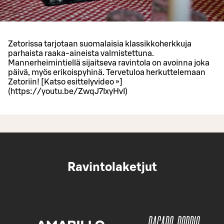
Zetorissa tarjotaan suomalaisia klassikkoherkkuja
parhaista raaka-aineista valmistettuna.
Mannerheimintiellä sijaitseva ravintola on avoinna joka
päivä, myös erikoispyhinä. Tervetuloa herkuttelemaan
Zetoriin! [Katso esittelyvideo »]
(https://youtu.be/ZwqJ7IxyHvI)
Ravintolaketjut