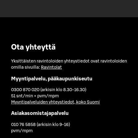
Ota yhteyttä
Yksittäisten ravintoloiden yhteystiedot ovat ravintoloiden
omilla sivuilla:
Ravintolat
Myyntipalvelu, pääkaupunkiseutu
0300 870 020 (arkisin klo 8.30-16.30)
51 snt/min + pvm/mpm
Myyntipalveluiden yhteystiedot, koko Suomi
Asiakasomistajapalvelu
010 76 5858 (arkisin klo 9-16)
pvm/mpm