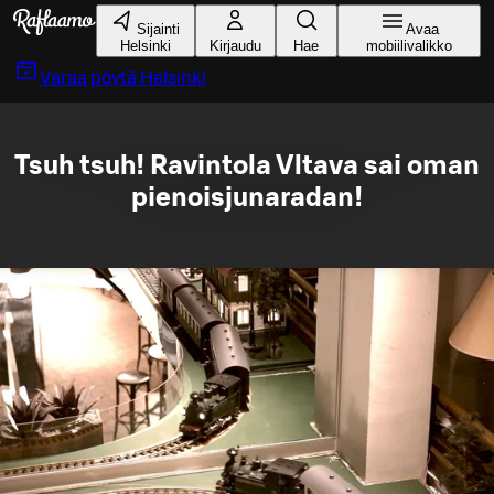
Siirry pääsisältöön
Sijainti
Avaa
Helsinki
Kirjaudu
Hae
mobiilivalikko
Varaa pöytä
Helsinki
Tsuh tsuh! Ravintola Vltava sai oman
pienoisjunaradan!