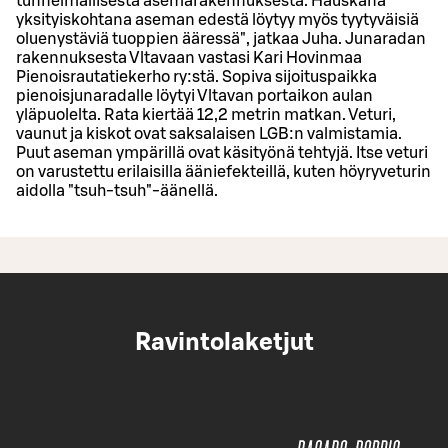
tunnelmallisesta asemarakennuksesta. Hauskana
yksityiskohtana aseman edestä löytyy myös tyytyväisiä
oluenystäviä tuoppien ääressä", jatkaa Juha. Junaradan
rakennuksesta Vltavaan vastasi Kari Hovinmaa
Pienoisrautatiekerho ry:stä. Sopiva sijoituspaikka
pienoisjunaradalle löytyi Vltavan portaikon aulan
yläpuolelta. Rata kiertää 12,2 metrin matkan. Veturi,
vaunut ja kiskot ovat saksalaisen LGB:n valmistamia.
Puut aseman ympärillä ovat käsityönä tehtyjä. Itse veturi
on varustettu erilaisilla ääniefekteillä, kuten höyryveturin
aidolla "tsuh-tsuh"-äänellä.
Ravintolaketjut