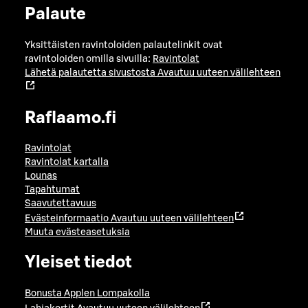
Palaute
Yksittäisten ravintoloiden palautelinkit ovat
ravintoloiden omilla sivuilla:
Ravintolat
Lähetä palautetta sivustosta
Avautuu uuteen välilehteen
Raflaamo.fi
Ravintolat
Ravintolat kartalla
Lounas
Tapahtumat
Saavutettavuus
Evästeinformaatio
Avautuu uuteen välilehteen
Muuta evästeasetuksia
Yleiset tiedot
Bonusta Applen Lompakolla