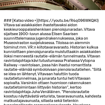
### [Katso video »](https://youtu.be/R4q096WKQKI)
Vltava sai asiakkaiden ihasteltavaksi aidon
keskieurooppalaishenkisen pienoisjunaradan. Vltava
sijaitsee 1900-luvun alussa Elisen Saarisen
suunnittelemassa jugendrakennuksessa, joka on
Museoviraston suojeluksessa. Tiloissa on aiemmin
toiminut mm. VR:n kiitotavaravarasto. Historian kulkua
kunnioittaen pienoisjunarata muistuttaakin asiakkaiden
iloksi menneestä rautatie-elämän tunnelmasta. Vltavan
ravintolajohtaja kävi tutustumassa Prahassa Vytopna
Railway –ravintolaan, jossa hän ihastui romanttista
rautatie-elämää symboloivaan pienoisrautatiehen. "Siitä
se idea on lähtenyt. Vltavaan haluttiin tuoda
rautatietunnelmaa, ja junarata tuntui heti Vltavaan
sopivalta. Varsinkin ottaen huomioon rakennuksen
rautatietoimintaan liittyvän historian", kertoo
ravintolajohtaja Juha Venäläinen. "Pienoisrautatie
koostuu näyttävästä veturista, tavaravaunusta, kahdesta
matkustajavaunusta, sillasta sekä tietenkin