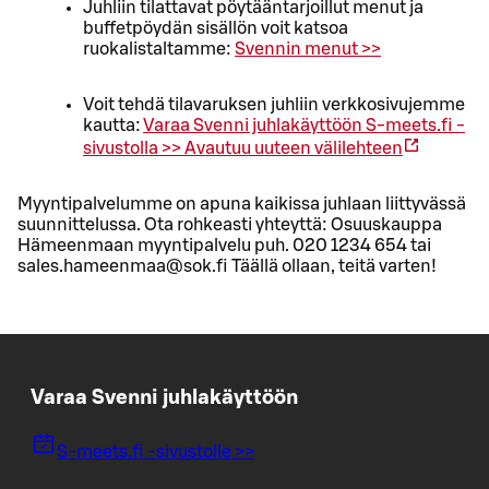
Juhliin tilattavat pöytääntarjoillut menut ja
buffetpöydän sisällön voit katsoa
ruokalistaltamme:
Svennin menut >>
Voit tehdä tilavaruksen juhliin verkkosivujemme
kautta:
Varaa Svenni juhlakäyttöön S-meets.fi -
sivustolla >>
Avautuu uuteen välilehteen
Myyntipalvelumme on apuna kaikissa juhlaan liittyvässä
suunnittelussa. Ota rohkeasti yhteyttä: Osuuskauppa
Hämeenmaan myyntipalvelu puh. 020 1234 654 tai
sales.hameenmaa@sok.fi Täällä ollaan, teitä varten!
Varaa Svenni juhlakäyttöön
S-meets.fi -sivustolle >>