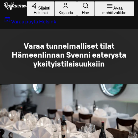
Siirry pääsisältöön
Sijainti
Avaa
Helsinki
Kirjaudu
Hae
mobiilivalikko
Varaa pöytä
Helsinki
Varaa tunnelmalliset tilat
Hämeenlinnan Svenni eaterysta
yksityistilaisuuksiin