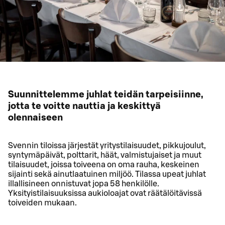
Suunnittelemme juhlat teidän tarpeisiinne,
jotta te voitte nauttia ja keskittyä
olennaiseen
Svennin tiloissa järjestät yritystilaisuudet, pikkujoulut,
syntymäpäivät, polttarit, häät, valmistujaiset ja muut
tilaisuudet, joissa toiveena on oma rauha, keskeinen
sijainti sekä ainutlaatuinen miljöö. Tilassa upeat juhlat
illallisineen onnistuvat jopa 58 henkilölle.
Yksityistilaisuuksissa aukioloajat ovat räätälöitävissä
toiveiden mukaan.