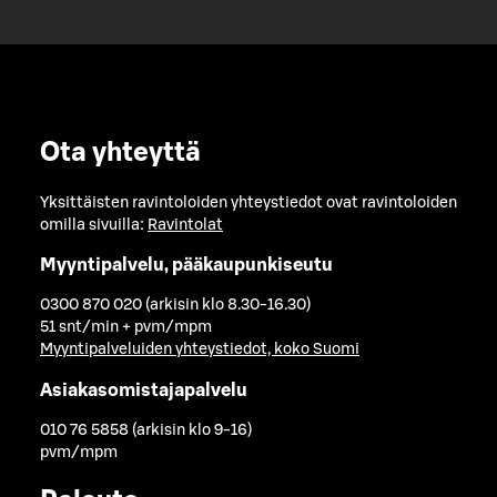
Ota yhteyttä
Yksittäisten ravintoloiden yhteystiedot ovat ravintoloiden
omilla sivuilla:
Ravintolat
Myyntipalvelu, pääkaupunkiseutu
0300 870 020 (arkisin klo 8.30-16.30)
51 snt/min + pvm/mpm
Myyntipalveluiden yhteystiedot, koko Suomi
Asiakasomistajapalvelu
010 76 5858 (arkisin klo 9-16)
pvm/mpm