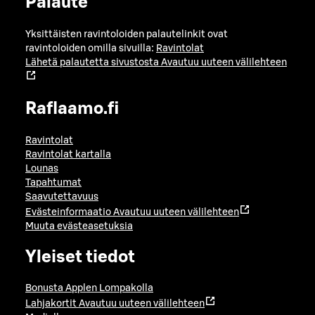
Palaute
Yksittäisten ravintoloiden palautelinkit ovat
ravintoloiden omilla sivuilla:
Ravintolat
Lähetä palautetta sivustosta
Avautuu uuteen välilehteen
Raflaamo.fi
Ravintolat
Ravintolat kartalla
Lounas
Tapahtumat
Saavutettavuus
Evästeinformaatio
Avautuu uuteen välilehteen
Muuta evästeasetuksia
Yleiset tiedot
Bonusta Applen Lompakolla
Lahjakortit
Avautuu uuteen välilehteen