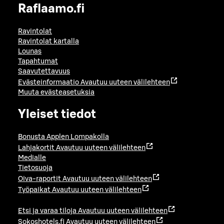
Raflaamo.fi
Ravintolat
Ravintolat kartalla
Lounas
Tapahtumat
Saavutettavuus
Evästeinformaatio
Avautuu uuteen välilehteen
Muuta evästeasetuksia
Yleiset tiedot
Bonusta Applen Lompakolla
Lahjakortit
Avautuu uuteen välilehteen
Medialle
Tietosuoja
Oiva-raportit
Avautuu uuteen välilehteen
Työpaikat
Avautuu uuteen välilehteen
Etsi ja varaa tiloja
Avautuu uuteen välilehteen
Sokoshotels.fi
Avautuu uuteen välilehteen