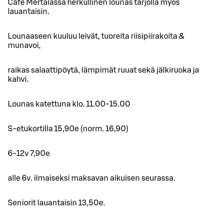
Cafe Mertalassa herkullinen lounas tarjolla myös
lauantaisin.
Lounaaseen kuuluu leivät, tuoreita riisipiirakoita &
munavoi,
raikas salaattipöytä, lämpimät ruuat sekä jälkiruoka ja
kahvi.
Lounas katettuna klo. 11.00-15.00
S-etukortilla 15,90e (norm. 16,90)
6-12v 7,90e
alle 6v. ilmaiseksi maksavan aikuisen seurassa.
Seniorit lauantaisin 13,50e.