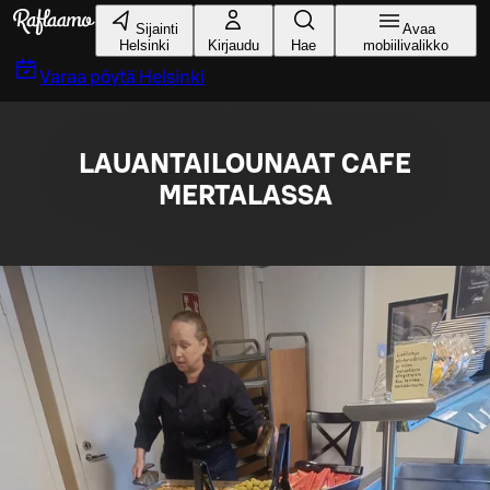
Siirry pääsisältöön
Sijainti
Avaa
Helsinki
Kirjaudu
Hae
mobiilivalikko
Varaa pöytä
Helsinki
LAUANTAILOUNAAT CAFE
MERTALASSA