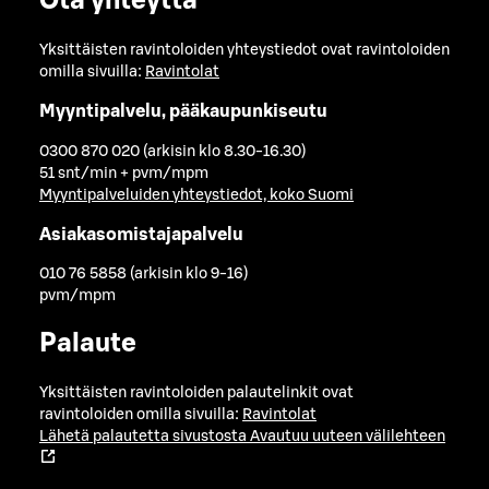
Ota yhteyttä
Yksittäisten ravintoloiden yhteystiedot ovat ravintoloiden
omilla sivuilla:
Ravintolat
Myyntipalvelu, pääkaupunkiseutu
0300 870 020 (arkisin klo 8.30-16.30)
51 snt/min + pvm/mpm
Myyntipalveluiden yhteystiedot, koko Suomi
Asiakasomistajapalvelu
010 76 5858 (arkisin klo 9-16)
pvm/mpm
Palaute
Yksittäisten ravintoloiden palautelinkit ovat
ravintoloiden omilla sivuilla:
Ravintolat
Lähetä palautetta sivustosta
Avautuu uuteen välilehteen