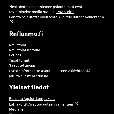
Yksittäisten ravintoloiden palautelinkit ovat
ravintoloiden omilla sivuilla:
Ravintolat
Lähetä palautetta sivustosta
Avautuu uuteen välilehteen
Raflaamo.fi
Ravintolat
Ravintolat kartalla
Lounas
Tapahtumat
Saavutettavuus
Evästeinformaatio
Avautuu uuteen välilehteen
Muuta evästeasetuksia
Yleiset tiedot
Bonusta Applen Lompakolla
Lahjakortit
Avautuu uuteen välilehteen
Medialle