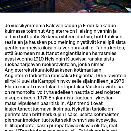
Jo vuosikymmeniä Kalevankadun ja Fredrikinkadun
kulmassa toiminut Angleterre on Helsingin vanhin ja
aidoin brittipubi. Se kerää yhteen dartsin, brittifutiksen,
real alen ja hauskan pubimeiningin ystävät knallipäisistä
gentlemanneista iloisiin kaveriporukoihin. Tarina kertoo,
että Suomeen muuttanut englantilainen herrasmies
avasi vuonna 1910 Helsingin Kluuvissa ranskalaista
ruokaa tarjoavan ruokaravintolan, jonka nimesi
Angleterreksi kunnioittaakseen kotimaataan.
Angleterre tarkoittaa ranskaksi Englantia. 1955 ravintola
siirtyi Kluuvista Kamppiin nykyiselle sijainnilleen ja 1976
Elanto muutti ravintolan brittipubiksi. Vaikka ravintolaa
on remontoitu, voit yhä edelleen nauttia oluesi nojaten
alkuperäiseen, 1976 Englannista tuotuun, jykevään
massiivipuiseen baaritiskiin. Ajan trendit ovat
laajentaneet juomavalikoimaa. Nykyään tarjolla on
perinteisten brittiherkkujen lisäksi useita kotimaisten
pienpanimoiden tuotteita sekä tynnyrissä kypsyvää,
hiilihapotonta, käsin pumpattavaa elävää olutta, real