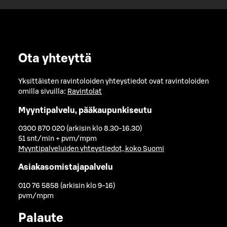
Ota yhteyttä
Yksittäisten ravintoloiden yhteystiedot ovat ravintoloiden
omilla sivuilla:
Ravintolat
Myyntipalvelu, pääkaupunkiseutu
0300 870 020 (arkisin klo 8.30-16.30)
51 snt/min + pvm/mpm
Myyntipalveluiden yhteystiedot, koko Suomi
Asiakasomistajapalvelu
010 76 5858 (arkisin klo 9-16)
pvm/mpm
Palaute