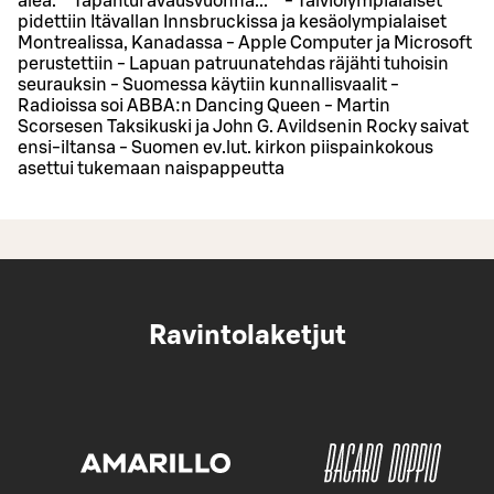
alea. **Tapahtui avausvuonna...** - Talviolympialaiset
pidettiin Itävallan Innsbruckissa ja kesäolympialaiset
Montrealissa, Kanadassa - Apple Computer ja Microsoft
perustettiin - Lapuan patruunatehdas räjähti tuhoisin
seurauksin - Suomessa käytiin kunnallisvaalit -
Radioissa soi ABBA:n Dancing Queen - Martin
Scorsesen Taksikuski ja John G. Avildsenin Rocky saivat
ensi-iltansa - Suomen ev.lut. kirkon piispainkokous
asettui tukemaan naispappeutta
Ravintolaketjut