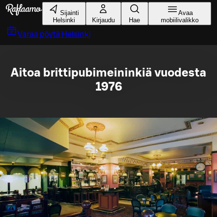
Siirry pääsisältöön
Sijainti
Avaa
Helsinki
Kirjaudu
Hae
mobiilivalikko
Varaa pöytä
Helsinki
Aitoa brittipubimeininkiä vuodesta
1976