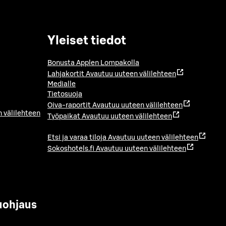
Yleiset tiedot
Bonusta Applen Lompakolla
Lahjakortit
Avautuu uuteen välilehteen
Medialle
Tietosuoja
Oiva-raportit
Avautuu uuteen välilehteen
 välilehteen
Työpaikat
Avautuu uuteen välilehteen
Etsi ja varaa tiloja
Avautuu uuteen välilehteen
Sokoshotels.fi
Avautuu uuteen välilehteen
uohjaus