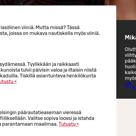
lasillinen viiniä. Mutta missä? Tässä
ta, joissa on mukava nautiskella myös viiniä.
Mik
Olut
viiht
pääk
 sydämessä. Tyylikkään ja raikkaasti
huoli
kunoista tulvii päivisin valoa ja iltaisin niistä
kaik
kaduilla. Tiskillä asiantunteva henkilökunta
myös
utustu »
K
elsingin päärautatieaseman vieressä
iiliksellään. Valitse sopiva loossi ja istahda
 ja parantamaan maailmaa.
Tutustu »