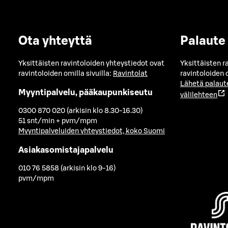
Ota yhteyttä
Palaute
Yksittäisten ravintoloiden yhteystiedot ovat
Yksittäisten r
ravintoloiden omilla sivuilla:
Ravintolat
ravintoloiden o
Lähetä palaut
Myyntipalvelu, pääkaupunkiseutu
välilehteen
0300 870 020 (arkisin klo 8.30-16.30)
51 snt/min + pvm/mpm
Myyntipalveluiden yhteystiedot, koko Suomi
Asiakasomistajapalvelu
010 76 5858 (arkisin klo 9-16)
pvm/mpm