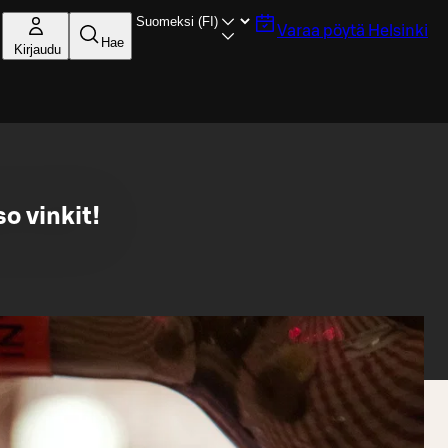
Varaa pöytä
Helsinki
Hae
Kirjaudu
o vinkit!