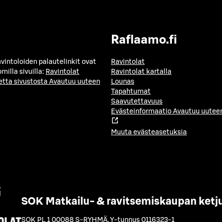
Raflaamo.fi
avintoloiden palautelinkit ovat
Ravintolat
milla sivuilla:
Ravintolat
Ravintolat kartalla
etta sivustosta
Avautuu uuteen
Lounas
Tapahtumat
Saavutettavuus
Evästeinformaatio
Avautuu uuteen
Muuta evästeasetuksia
SOK Matkailu- & ravitsemiskaupan ketj
SOK PL 1 00088 S-RYHMÄ
,
Y-tunnus 0116323-1