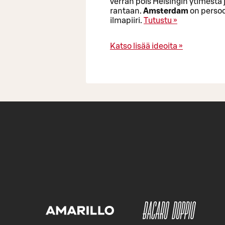
verran pois Helsingin ytimest
rantaan.
Amsterdam
on persoon
ilmapiiri.
Tutustu »
Katso lisää ideoita »