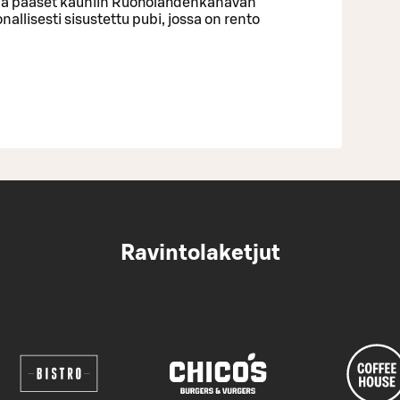
ä ja pääset kauniin Ruoholahdenkanavan
allisesti sisustettu pubi, jossa on rento
Ravintolaketjut