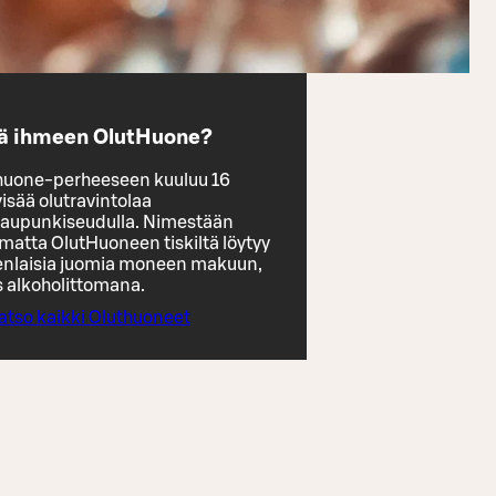
ä ihmeen OlutHuone?
huone-perheeseen kuuluu 16
yisää olutravintolaa
aupunkiseudulla. Nimestään
matta OlutHuoneen tiskiltä löytyy
enlaisia juomia moneen makuun,
 alkoholittomana.
atso kaikki Oluthuoneet