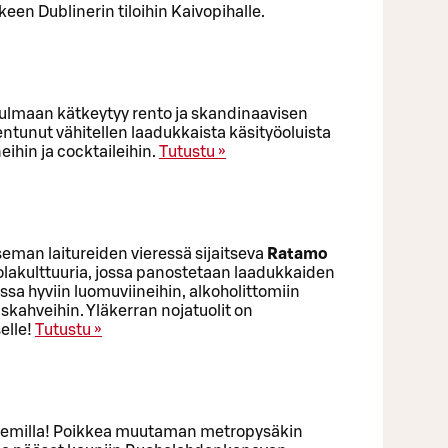
keen Dublinerin tiloihin Kaivopihalle.
ulmaan kätkeytyy rento ja skandinaavisen
jentunut vähitellen laadukkaista käsityöoluista
eihin ja cocktaileihin.
Tutustu »
seman laitureiden vieressä sijaitseva
Ratamo
olakulttuuria, jossa panostetaan laadukkaiden
sa hyviin luomuviineihin, alkoholittomiin
oiskahveihin. Yläkerran nojatuolit on
elle!
Tutustu »
isemilla! Poikkea muutaman metropysäkin