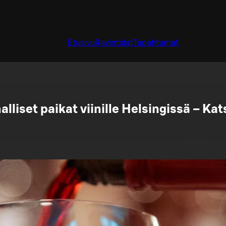
Etusivu
Ravintolat
Tapahtumat
lliset paikat viinille Helsingissä – Kats