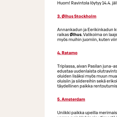
Huom! Ravintola löytyy 14.4. jäl
3. Ølhus Stockholm
Annankadun ja Eerikinkadun k
raikas
Ølhus
. Valikoima on laa
myös muihin juomiin, kuten viin
4. Ratamo
Triplassa, aivan Pasilan juna-a
edustaa uudenlaista olutravint
oluiden lisäksi myös muun muas
oluisiin ja siidereihin sekä erik
täydellinen paikka rentoutumis
5. Amsterdam
Uniikki paikka upeilla merima