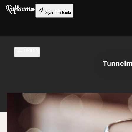
Siirry pääsisältöön
Sijainti
Helsinki
Takaisin
Tunnelma