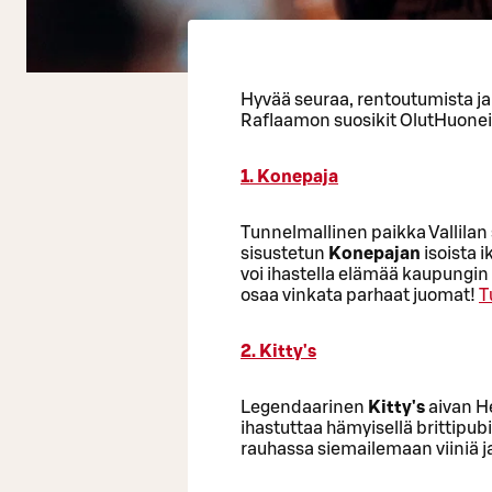
Hyvää seuraa, rentoutumista ja 
Raflaamon suosikit OlutHuoneis
1. Konepaja
Tunnelmallinen paikka Vallilan
sisustetun
Konepajan
isoista ik
voi ihastella elämää kaupungin 
osaa vinkata parhaat juomat!
T
2. Kitty's
Legendaarinen
Kitty's
aivan H
ihastuttaa hämyisellä brittipubif
rauhassa siemailemaan viiniä