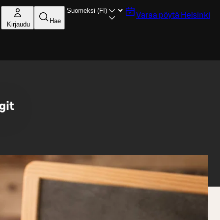
Varaa pöytä
Helsinki
Hae
Kirjaudu
git