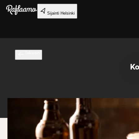
Siirry pääsisältöön
Sijainti
Helsinki
Takaisin
Ko