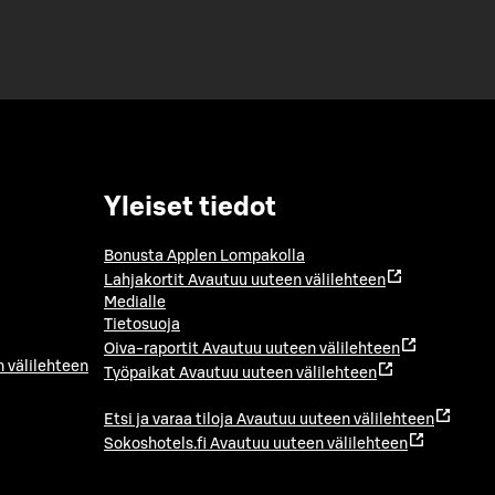
Yleiset tiedot
Bonusta Applen Lompakolla
Lahjakortit
Avautuu uuteen välilehteen
Medialle
Tietosuoja
Oiva-raportit
Avautuu uuteen välilehteen
 välilehteen
Työpaikat
Avautuu uuteen välilehteen
Etsi ja varaa tiloja
Avautuu uuteen välilehteen
Sokoshotels.fi
Avautuu uuteen välilehteen