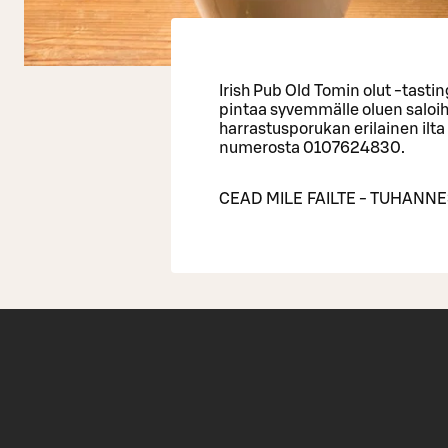
Irish Pub Old Tomin olut -tasti
pintaa syvemmälle oluen saloihin
harrastusporukan erilainen ilta
numerosta 0107624830.
CEAD MILE FAILTE - TUHANN