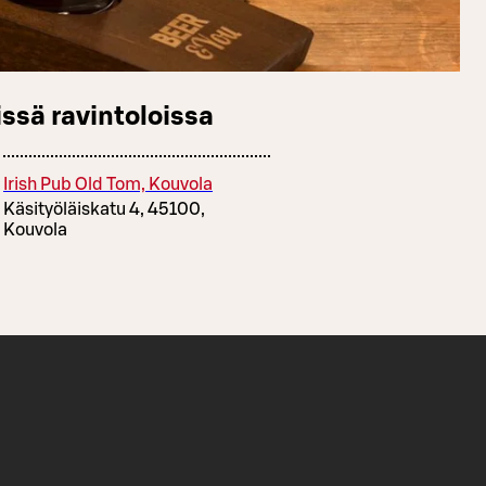
ssä ravintoloissa
Irish Pub Old Tom, Kouvola
Käsityöläiskatu 4, 45100,
Kouvola