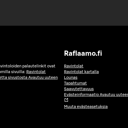
Raflaamo.fi
avintoloiden palautelinkit ovat
Ravintolat
milla sivuilla:
Ravintolat
Ravintolat kartalla
etta sivustosta
Avautuu uuteen
Lounas
Tapahtumat
Saavutettavuus
Evästeinformaatio
Avautuu uuteen
Muuta evästeasetuksia