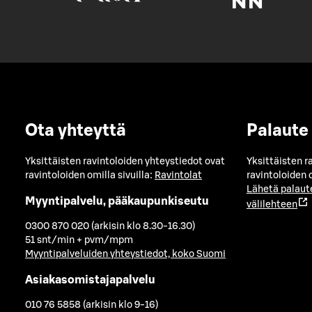
Ota yhteyttä
Palaute
Yksittäisten ravintoloiden yhteystiedot ovat
Yksittäisten r
ravintoloiden omilla sivuilla:
Ravintolat
ravintoloiden o
Lähetä palaut
Myyntipalvelu, pääkaupunkiseutu
välilehteen
0300 870 020 (arkisin klo 8.30-16.30)
51 snt/min + pvm/mpm
Myyntipalveluiden yhteystiedot, koko Suomi
Asiakasomistajapalvelu
010 76 5858 (arkisin klo 9-16)