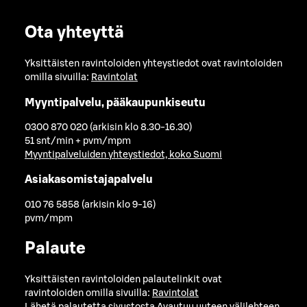
Ota yhteyttä
Yksittäisten ravintoloiden yhteystiedot ovat ravintoloiden
omilla sivuilla:
Ravintolat
Myyntipalvelu, pääkaupunkiseutu
0300 870 020 (arkisin klo 8.30-16.30)
51 snt/min + pvm/mpm
Myyntipalveluiden yhteystiedot, koko Suomi
Asiakasomistajapalvelu
010 76 5858 (arkisin klo 9-16)
pvm/mpm
Palaute
Yksittäisten ravintoloiden palautelinkit ovat
ravintoloiden omilla sivuilla:
Ravintolat
Lähetä palautetta sivustosta
Avautuu uuteen välilehteen