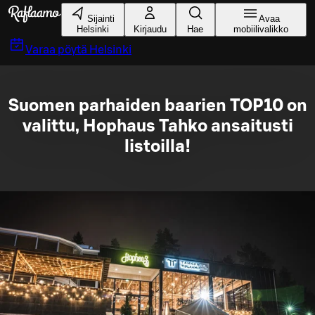
Siirry pääsisältöön
Sijainti
Avaa
Helsinki
Kirjaudu
Hae
mobiilivalikko
Varaa pöytä
Helsinki
Suomen parhaiden baarien TOP10 on
valittu, Hophaus Tahko ansaitusti
listoilla!