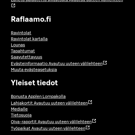
Raflaamo.fi
Ravintolat
Ravintolat kartalla
Lounas
Tapahtumat
Saavutettavuus
Evästeinformaatio
Avautuu uuteen välilehteen
Muuta evästeasetuksia
Yleiset tiedot
Bonusta Applen Lompakolla
Lahjakortit
Avautuu uuteen välilehteen
Medialle
Tietosuoja
Oiva-raportit
Avautuu uuteen välilehteen
Työpaikat
Avautuu uuteen välilehteen