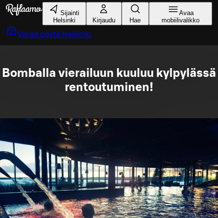
Siirry pääsisältöön
Sijainti
Avaa
Helsinki
Kirjaudu
Hae
mobiilivalikko
Varaa pöytä
Helsinki
Bomballa vierailuun kuuluu kylpylässä
rentoutuminen!