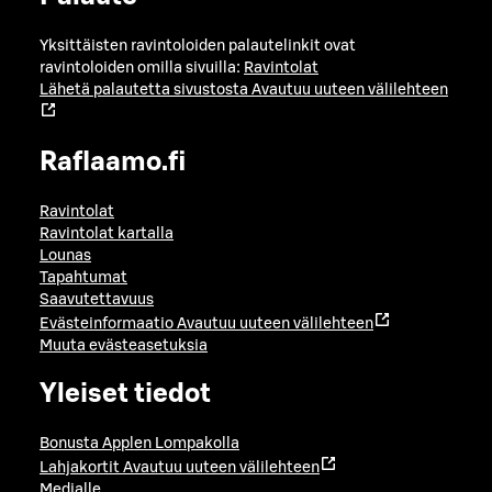
Yksittäisten ravintoloiden palautelinkit ovat
ravintoloiden omilla sivuilla:
Ravintolat
Lähetä palautetta sivustosta
Avautuu uuteen välilehteen
Raflaamo.fi
Ravintolat
Ravintolat kartalla
Lounas
Tapahtumat
Saavutettavuus
Evästeinformaatio
Avautuu uuteen välilehteen
Muuta evästeasetuksia
Yleiset tiedot
Bonusta Applen Lompakolla
Lahjakortit
Avautuu uuteen välilehteen
Medialle