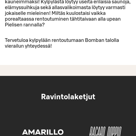
kauneimmaksi! Kylpylästä löytyy useita erilaisia saunoja,
elämyssuihkuja sekä allasvalikoimasta löytyy varmasti
jokaiselle mieleinen! Miltäs kuulostaisi vaikka
porealtaassa rentoutuminen tähtitaivaan alla upean
Pielisen rannalla?
Tervetuloa kylpylään rentoutumaan Bomban talolla
vierailun yhteydessä!
Ravintolaketjut