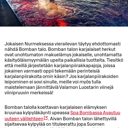
Jokaisen Nurmeksessa vierailevan täytyy ehdottomasti
nähdä Bomban talo. Bomban talon karjalaiset herkut
ovat unohtumaton makuelämys jokaiselle, unohtamatta
käsityöläismyymälän upeita paikallisia tuotteita. Tiesitkö
että meillä järjestetään karjalanpiirakkapajoja, joissa
jokainen varmasti oppii tekemään perinteisiä
karjalanpiirakoita omin käsin? Jos karjalanpiirakoiden
leipominen ei sovi sinulle, meille voi myös tulla
maistelemaan jännittäviä Valamon Luostarin viinejä
viinipruuvin merkeissä!
Bomban talolla koettavan karjalaisen elämyksen
kruunaa kylpyläkäynti upeassa
Spa Bombassa
Avautuu
uuteen välilehteen
. Aivan Bomban talon lähettyvillä
sijaitsevaa kylpylää on tituleerattu jopa Suomen