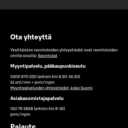
Ota yhteyttä
Yksittäisten ravintoloiden yhteystiedot ovat ravintoloiden
omilla sivuilla:
Ravintolat
Myyntipalvelu, pääkaupunkiseutu
0300 870 020 (arkisin klo 8.30-16.30)
51 snt/min + pvm/mpm
Myyntipalveluiden yhteystiedot, koko Suomi
Asiakasomistajapalvelu
010 76 5858 (arkisin klo 9-16)
pvm/mpm
Palaute