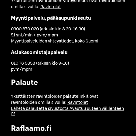
Yksittäisten ravintoloiden yhteystiedot ovat ravintoloiden
omilla sivuilla:
Ravintolat
Myyntipalvelu, pääkaupunkiseutu
0300 870 020 (arkisin klo 8.30-16.30)
51 snt/min + pvm/mpm
Myyntipalveluiden yhteystiedot, koko Suomi
Asiakasomistajapalvelu
010 76 5858 (arkisin klo 9-16)
pvm/mpm
Palaute
Yksittäisten ravintoloiden palautelinkit ovat
ravintoloiden omilla sivuilla:
Ravintolat
Lähetä palautetta sivustosta
Avautuu uuteen välilehteen
Raflaamo.fi