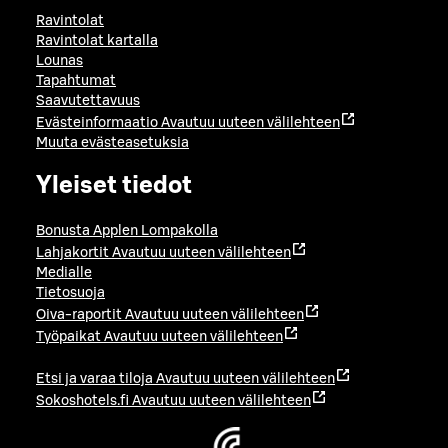
Ravintolat
Ravintolat kartalla
Lounas
Tapahtumat
Saavutettavuus
Evästeinformaatio
Avautuu uuteen välilehteen
Muuta evästeasetuksia
Yleiset tiedot
Bonusta Applen Lompakolla
Lahjakortit
Avautuu uuteen välilehteen
Medialle
Tietosuoja
Oiva-raportit
Avautuu uuteen välilehteen
Työpaikat
Avautuu uuteen välilehteen
Etsi ja varaa tiloja
Avautuu uuteen välilehteen
Sokoshotels.fi
Avautuu uuteen välilehteen