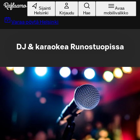
Siirry pääsisältöön
Sijainti
Avaa
Helsinki
Kirjaudu
Hae
mobiilivalikko
Varaa pöytä
Helsinki
DJ & karaokea Runostuopissa