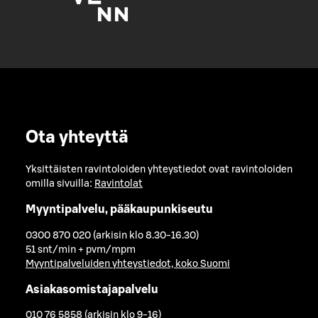
Ota yhteyttä
Yksittäisten ravintoloiden yhteystiedot ovat ravintoloiden
omilla sivuilla:
Ravintolat
Myyntipalvelu, pääkaupunkiseutu
0300 870 020 (arkisin klo 8.30-16.30)
51 snt/min + pvm/mpm
Myyntipalveluiden yhteystiedot, koko Suomi
Asiakasomistajapalvelu
010 76 5858 (arkisin klo 9-16)