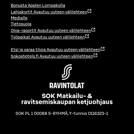
Bonusta Applen Lompakolla
Lahjakortit
Avautuu uuteen välilehteen
Medialle
Tietosuoja
Oiva-raportit
Avautuu uuteen välilehteen
Työpaikat
Avautuu uuteen välilehteen
Etsi ja varaa tiloja
Avautuu uuteen välilehteen
Sokoshotels.fi
Avautuu uuteen välilehteen
SOK Matkailu- &
ravitsemiskaupan ketjuohjaus
SOK PL 1 00088 S-RYHMÄ
,
Y-tunnus 0116323-1