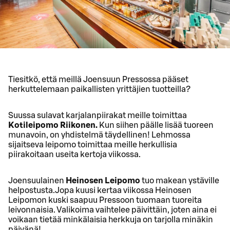
Tiesitkö, että meillä Joensuun Pressossa pääset
herkuttelemaan paikallisten yrittäjien tuotteilla?
Suussa sulavat karjalanpiirakat meille toimittaa
Kotileipomo Riikonen.
Kun siihen päälle lisää tuoreen
munavoin, on yhdistelmä täydellinen! Lehmossa
sijaitseva leipomo toimittaa meille herkullisia
piirakoitaan useita kertoja viikossa.
Joensuulainen
Heinosen Leipomo
tuo makean ystäville
helpostusta.
Jopa kuusi kertaa viikossa Heinosen
Leipomon kuski saapuu Pressoon tuomaan tuoreita
leivonnaisia. Valikoima vaihtelee päivittäin, joten aina ei
voikaan tietää minkälaisia herkkuja on tarjolla minäkin
päivänä!