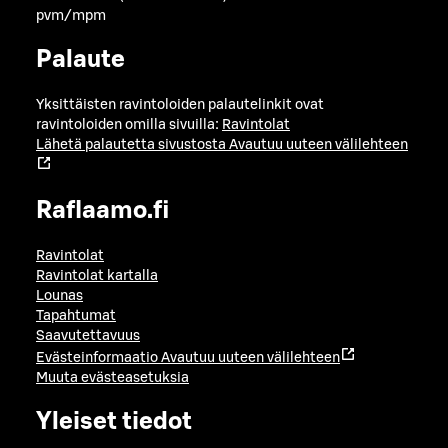
pvm/mpm
Palaute
Yksittäisten ravintoloiden palautelinkit ovat
ravintoloiden omilla sivuilla:
Ravintolat
Lähetä palautetta sivustosta
Avautuu uuteen välilehteen
Raflaamo.fi
Ravintolat
Ravintolat kartalla
Lounas
Tapahtumat
Saavutettavuus
Evästeinformaatio
Avautuu uuteen välilehteen
Muuta evästeasetuksia
Yleiset tiedot