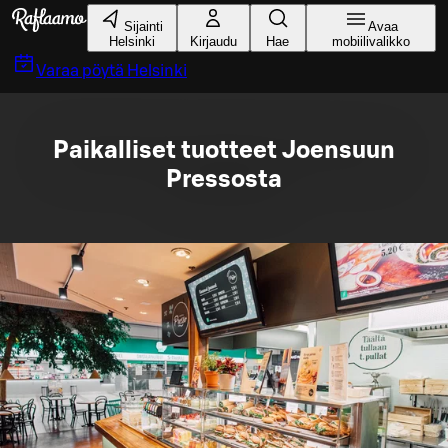
Siirry pääsisältöön
Sijainti
Avaa
Helsinki
Kirjaudu
Hae
mobiilivalikko
Varaa pöytä
Helsinki
Paikalliset tuotteet Joensuun
Pressosta