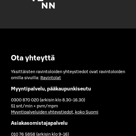
Ota yhteyttä
Yksittäisten ravintoloiden yhteystiedot ovat ravintoloiden
omilla sivuilla:
Ravintolat
Myyntipalvelu, pääkaupunkiseutu
0300 870 020 (arkisin klo 8.30-16.30)
51 snt/min + pvm/mpm
Myyntipalveluiden yhteystiedot, koko Suomi
Asiakasomistajapalvelu
010 76 5858 (arkisin klo 9-16)