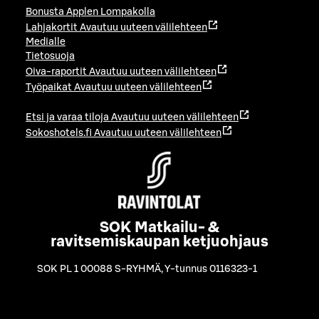
Bonusta Applen Lompakolla
Lahjakortit
Avautuu uuteen välilehteen
Medialle
Tietosuoja
Oiva-raportit
Avautuu uuteen välilehteen
Työpaikat
Avautuu uuteen välilehteen
Etsi ja varaa tiloja
Avautuu uuteen välilehteen
Sokoshotels.fi
Avautuu uuteen välilehteen
SOK Matkailu- &
ravitsemiskaupan ketjuohjaus
SOK PL 1 00088 S-RYHMÄ
,
Y-tunnus 0116323-1