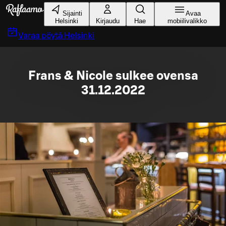
Siirry pääsisältöön
Sijainti
Avaa
Helsinki
Kirjaudu
Hae
mobiilivalikko
Varaa pöytä
Helsinki
Frans & Nicole sulkee ovensa
31.12.2022