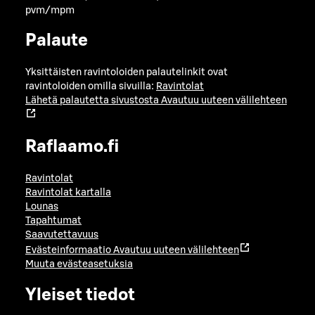
pvm/mpm
Palaute
Yksittäisten ravintoloiden palautelinkit ovat
ravintoloiden omilla sivuilla:
Ravintolat
Lähetä palautetta sivustosta
Avautuu uuteen välilehteen
Raflaamo.fi
Ravintolat
Ravintolat kartalla
Lounas
Tapahtumat
Saavutettavuus
Evästeinformaatio
Avautuu uuteen välilehteen
Muuta evästeasetuksia
Yleiset tiedot