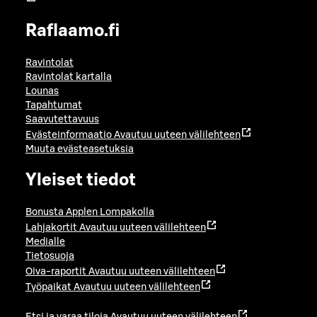
Raflaamo.fi
Ravintolat
Ravintolat kartalla
Lounas
Tapahtumat
Saavutettavuus
Evästeinformaatio
Avautuu uuteen välilehteen
Muuta evästeasetuksia
Yleiset tiedot
Bonusta Applen Lompakolla
Lahjakortit
Avautuu uuteen välilehteen
Medialle
Tietosuoja
Oiva-raportit
Avautuu uuteen välilehteen
Työpaikat
Avautuu uuteen välilehteen
Etsi ja varaa tiloja
Avautuu uuteen välilehteen