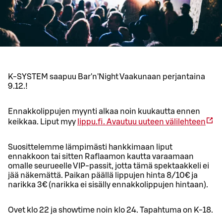
K-SYSTEM saapuu Bar'n'Night Vaakunaan perjantaina
9.12.!
Ennakkolippujen myynti alkaa noin kuukautta ennen
keikkaa. Liput myy
lippu.fi.
Avautuu uuteen välilehteen
Suosittelemme lämpimästi hankkimaan liput
ennakkoon tai sitten Raflaamon kautta varaamaan
omalle seurueelle VIP-passit, jotta tämä spektaakkeli ei
jää näkemättä. Paikan päällä lippujen hinta 8/10€ ja
narikka 3€ (narikka ei sisälly ennakkolippujen hintaan).
Ovet klo 22 ja showtime noin klo 24. Tapahtuma on K-18.