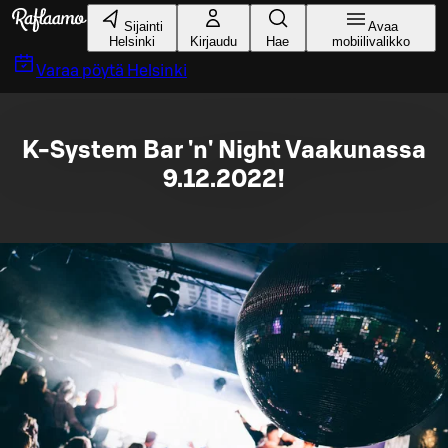
Siirry pääsisältöön
Sijainti
Avaa
Helsinki
Kirjaudu
Hae
mobiilivalikko
Varaa pöytä
Helsinki
K-System Bar 'n' Night Vaakunassa
9.12.2022!