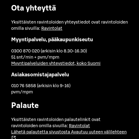
Ota yhteyttä
Yksittäisten ravintoloiden yhteystiedot ovat ravintoloiden
omilla sivuilla:
Ravintolat
Myyntipalvelu, pääkaupunkiseutu
0300 870 020 (arkisin klo 8.30-16.30)
51 snt/min + pvm/mpm
Myyntipalveluiden yhteystiedot, koko Suomi
Asiakasomistajapalvelu
010 76 5858 (arkisin klo 9-16)
pvm/mpm
Palaute
Yksittäisten ravintoloiden palautelinkit ovat
ravintoloiden omilla sivuilla:
Ravintolat
Lähetä palautetta sivustosta
Avautuu uuteen välilehteen