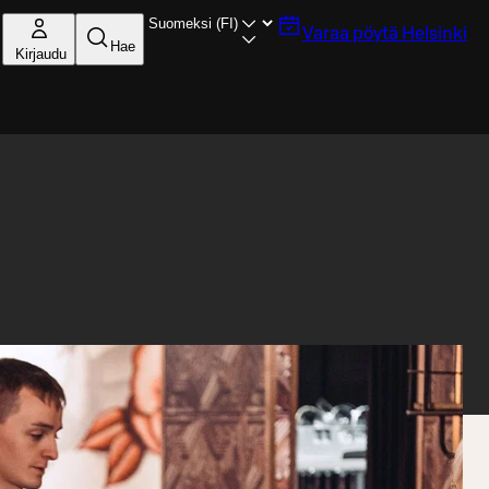
Varaa pöytä
Helsinki
Hae
Kirjaudu