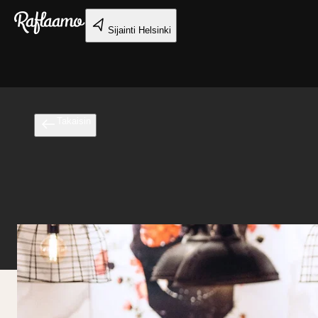
Siirry pääsisältöön
Sijainti
Helsinki
Takaisin