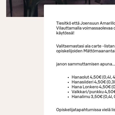
Tiesitkö että Joensuun Amarillo
Vilauttamalla voimassaolevaa op
käytössä!
Valitsemastasi ala carte -list
opiskelijoiden Mättömaanantait
janon sammuttamisen apuna..
Hanaolut 4,50€ (0,4l, 
Hanasiideri 4,50€ (0,3l
Hana Lonkero 4,50€ (0,
Valkkari/punkku 4,50€
Hanalimu 3,50€ (0,4l, 
Opiskelijatapahtumissa vielä li