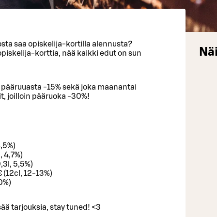
sta saa opiskelija-kortilla alennusta?
Näi
iskelija-korttia, nää kaikki edut on sun
an pääruuasta -15% sekä joka maanantai
, joilloin pääruoka -30%!
.
4,5%)
, 4,7%)
3l, 5,5%)
 (12cl, 12-13%)
0%)
sää tarjouksia, stay tuned! <3