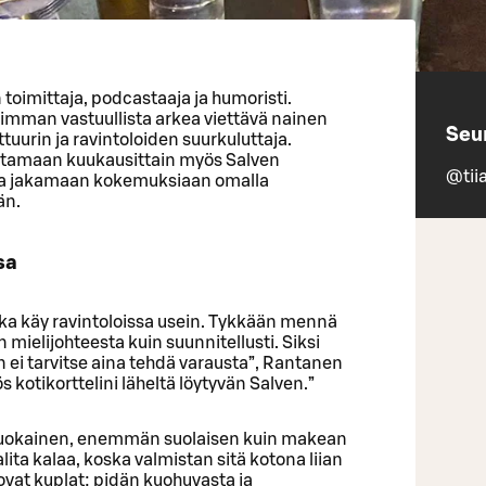
 toimittaja, podcastaaja ja humoristi.
simman vastuullista arkea viettävä nainen
Seu
tuurin ja ravintoloiden suurkuluttaja.
ttamaan kuukausittain myös Salven
@tii
– ja jakamaan kokemuksiaan omalla
än.
sa
joka käy ravintoloissa usein. Tykkään mennä
ielijohteesta kuin suunnitellusti. Siksi
in ei tarvitse aina tehdä varausta”, Rantanen
s kotikorttelini läheltä löytyvän Salven.”
iruokainen, enemmän suolaisen kuin makean
lita kalaa, koska valmistan sitä kotona liian
ovat kuplat: pidän kuohuvasta ja