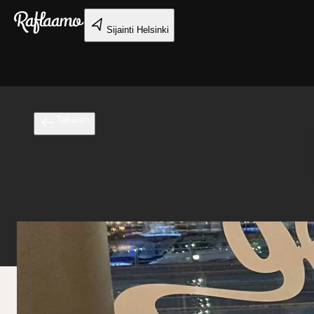
Siirry pääsisältöön
Sijainti
Helsinki
Takaisin