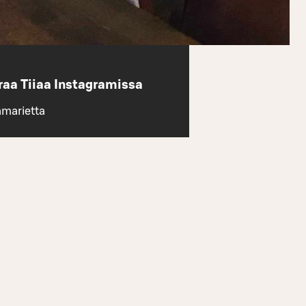
raa Tiiaa Instagramissa
amarietta