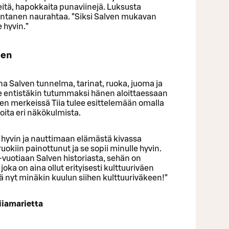
itä, hapokkaita punaviinejä. Luksusta
Rantanen naurahtaa. ”Siksi Salven mukavan
e hyvin.”
een
 Salven tunnelma, tarinat, ruoka, juoma ja
e entistäkin tutummaksi hänen aloittaessaan
Sen merkeissä Tiia tulee esittelemään omalla
noita eri näkökulmista.
hyvin ja nauttimaan elämästä kivassa
okiin painottunut ja se sopii minulle hyvin.
-vuotiaan Salven historiasta, sehän on
ka on aina ollut erityisesti kulttuuriväen
tä nyt minäkin kuulun siihen kulttuuriväkeen!”
iiamarietta