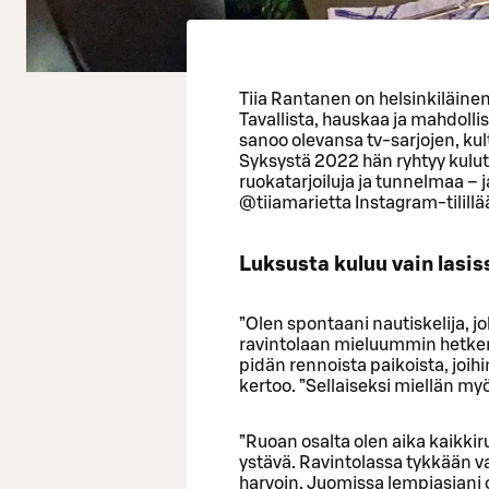
Tiia Rantanen on helsinkiläinen
Tavallista, hauskaa ja mahdolli
sanoo olevansa tv-sarjojen, kult
Syksystä 2022 hän ryhtyy kulu
ruokatarjoiluja ja tunnelmaa 
@tiiamarietta Instagram-tilillä
Luksusta kuluu vain lasis
”Olen spontaani nautiskelija, 
ravintolaan mieluummin hetken m
pidän rennoista paikoista, joih
kertoo. ”Sellaiseksi miellän myö
”Ruoan osalta olen aika kaikk
ystävä. Ravintolassa tykkään va
harvoin. Juomissa lempiasiani 