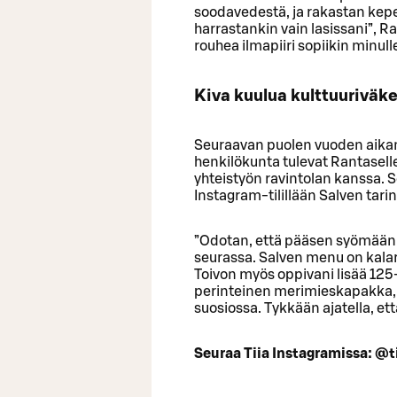
soodavedestä, ja rakastan kepe
harrastankin vain lasissani”, 
rouhea ilmapiiri sopiikin minull
Kiva kuulua kulttuuriväk
Seuraavan puolen vuoden aikana
henkilökunta tulevat Rantasell
yhteistyön ravintolan kanssa. 
Instagram-tilillään Salven tari
”Odotan, että pääsen syömään 
seurassa. Salven menu on kalaru
Toivon myös oppivani lisää 125
perinteinen merimieskapakka, jo
suosiossa. Tykkään ajatella, et
Seuraa Tiia Instagramissa: @t