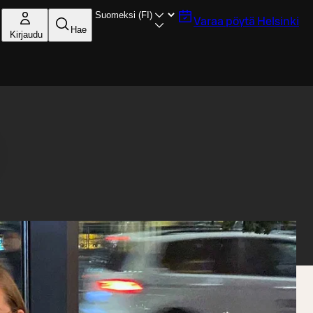
Varaa pöytä
Helsinki
Hae
Kirjaudu