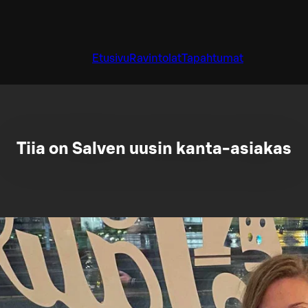
Etusivu
Ravintolat
Tapahtumat
Tiia on Salven uusin kanta-asiakas