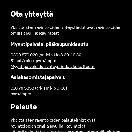
Ota yhteyttä
Yksittäisten ravintoloiden yhteystiedot ovat ravintoloiden
omilla sivuilla:
Ravintolat
Myyntipalvelu, pääkaupunkiseutu
0300 870 020 (arkisin klo 8.30-16.30)
51 snt/min + pvm/mpm
Myyntipalveluiden yhteystiedot, koko Suomi
Asiakasomistajapalvelu
010 76 5858 (arkisin klo 9-16)
pvm/mpm
Palaute
Yksittäisten ravintoloiden palautelinkit ovat
ravintoloiden omilla sivuilla:
Ravintolat