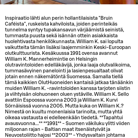
Inspiraatio lähti alun perin hollantilaisista "Bruin
Caféista", ruskeista kahviloista, joiden perinteikäs
tunnelma syntyy tupakansavun värjäämistä seinistä,
tummasta puusta sekä isännän ottein asiakkaista
huolehtivasta henkilökunnasta. William K. sai lopulta
vaikutteita tämän lisäksi laajemminkin Keski-Euroopan
olutkulttuurista. Kesäkuussa 1991 ovensa avannut
William K. Mannerheimintie on Helsingin
olutravintoloiden edelläkävijä, jonka laaja olutvalikoima,
tummasävyinen panelointi ja lasienpesualtaat olivat
jotain ennen näkemätöntä Suomessa. Samalla tiellä
tämä kaikkien OlutHuoneiden kantaisä jatkaa tänäänkin
muiden William K. -ravintoloiden kanssa tarjoten siistin
ja viihtyisän olohuoneen oluen ystäville. William K. Sello
avattiin Espoossa vuonna 2003 ja William K. Kurvi
Sörnäisissä vuonna 2005. Mutta kuka on William K.?
Nimestä on kuultu monenlaisia tarinoita, mutta yhtä
oikeaa vastausta ei edelleenkään tiedetä. **Tapahtui
avausvuonna...** **1991** - Suomen väkiluku ylitti viiden
miljoonan rajan - Baltian maat itsenäistyivät ja
Neuvostoliitto hajosi **2003** - Yhdysvaltain johtama