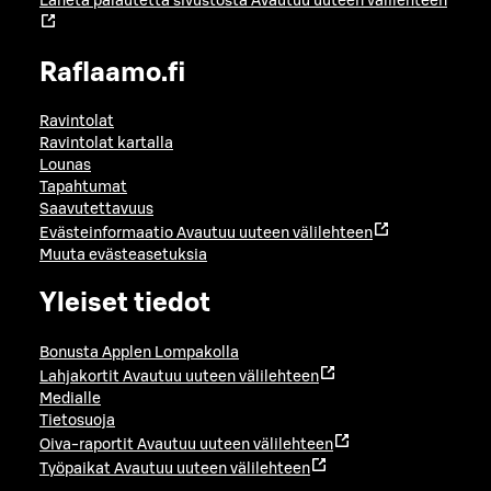
Lähetä palautetta sivustosta
Avautuu uuteen välilehteen
Raflaamo.fi
Ravintolat
Ravintolat kartalla
Lounas
Tapahtumat
Saavutettavuus
Evästeinformaatio
Avautuu uuteen välilehteen
Muuta evästeasetuksia
Yleiset tiedot
Bonusta Applen Lompakolla
Lahjakortit
Avautuu uuteen välilehteen
Medialle
Tietosuoja
Oiva-raportit
Avautuu uuteen välilehteen
Työpaikat
Avautuu uuteen välilehteen