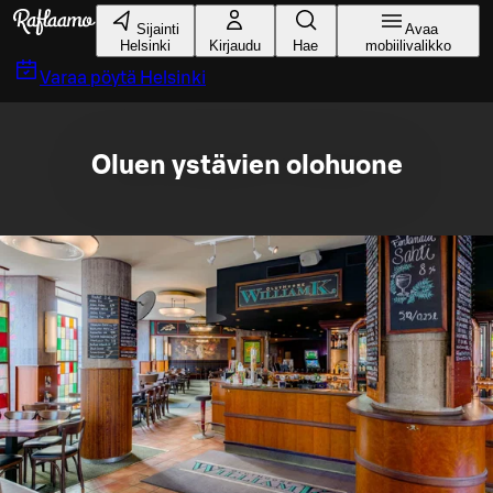
Siirry pääsisältöön
Sijainti
Avaa
Helsinki
Kirjaudu
Hae
mobiilivalikko
Varaa pöytä
Helsinki
Oluen ystävien olohuone